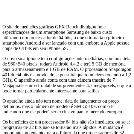
O site de medições gráficas GFX Bench divulgou hoje
especificações de um smartphone Samsung de baixo custo
utilizando um processador de 64 bits, o que o tornaria o primeiro
smartphone Android a ser lançado com um, embora a Apple possua
chips de 64 bits em seu iPhone 5S.
O novo smartphone terá configurações intermediárias, com uma tela
de 960×540 pixels, rodará Android 4.4.2 e terá 5 GB de memória
para o armazenamento e 1 GB de RAM. O processador Snapdragon
401 de 64 bits é a novidade, e possuirá quatro núcleos rodando a 1,2
GHz. O aparelho ainda conta com uma câmera traseira de 7
Megapixels e uma frontal de surpreendentes 4,7 megapixels, o que a
pode tornar particularmente interessante para selfies.
O aparelho ainda não tem nome, data de lançamento ou preço
definidos, mas o número de modelo é SM-G510F, com o F
indicando que ele poderá ser exclusivo para o mercado europeu.
Os benefícios de um processador 64 bits não são imediatos, ou seja:
programas de 32 bits não se tornarão mais rápidos. A mudança é
importante, no entanto, para o futuro, já que processadores de 32