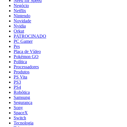
Need for Speed
Negócio
Netflix
Nintendo
Novidade
Nvidia
Orkut
PATROCINADO
PC Gamer
Pes
Placa de Vídeo
Pokémon GO
Política
Processadores
Produtos
PS Vita
PS3
PS4
Robótica
Samsung
Segurança
Sony
SpaceX
Switch
Tecnologia