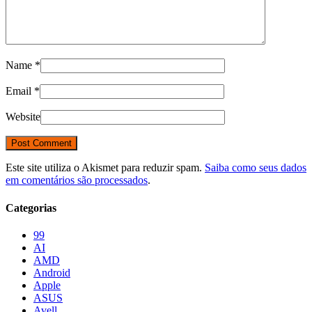
Name
*
Email
*
Website
Este site utiliza o Akismet para reduzir spam.
Saiba como seus dados
em comentários são processados
.
Categorias
99
AI
AMD
Android
Apple
ASUS
Avell