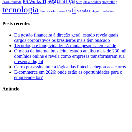
segurança
RS Works TI
Produtividade
Sites
Stakeholders
storytelling
tecnologia
ti
vendas
Temporario
Testes A/B
viagem
websites
Posts recentes
Da gestão financeira à direção geral: estudo revela quais
cargos corporativos os brasileiros mais têm buscado
Tecnologia e longevidade: IA muda pesquisa em saúde
O mapa da internet brasileira: estudo analisa mais de 230 mil
domínios online e revela como empresas transformaram sua
presença digital
Carro por assinatura: a lógica das fintechs chegou aos carros
E-commerce em 2026: onde estão as oportunidades para o
empreendedor?
Anúncio