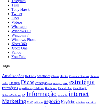
Telegram
Tesla
Tony Hawk
Twitter
Uber
Vídeos
Whatsapp
Windows 10
Windows 7
Windows Phone
Xbox 360
Xbox One
Yahoo
YoutTube
Tags
Atualizações
benefícios
clientes
Backlinks
Cliente
Customer Success
câmeras
estratégia
Dicas
Design
educação
equipe
dados
empresas
Estratégias
experiências
Fidelizam
fim de ano
Final do Ano
Gamificação
Informação
internet
IA
GuiadosMelhores
inovação
Marketing
negócio
Negócios
MVP
métricas
otimizar
parceiros