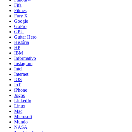
Fifa
Filmes
Fury X
Google
GoPro
GPU
Guitar Hero
História
HP
IBM
Informativo
Instagram
Intel
Internet
IOS
IoT
iPhone
Jogos
LinkedIn
Linux
Mac
Microsoft
Mundo
NASA