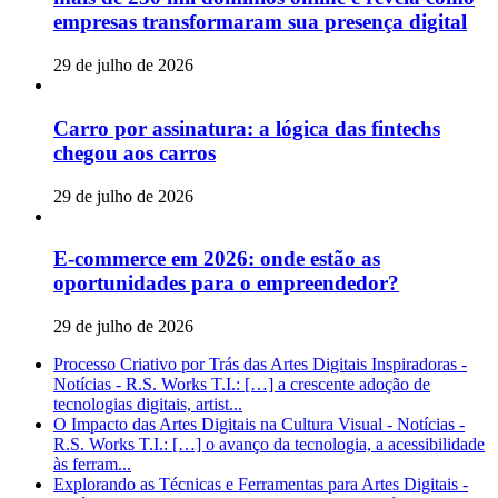
empresas transformaram sua presença digital
29 de julho de 2026
Carro por assinatura: a lógica das fintechs
chegou aos carros
29 de julho de 2026
E-commerce em 2026: onde estão as
oportunidades para o empreendedor?
29 de julho de 2026
Processo Criativo por Trás das Artes Digitais Inspiradoras -
Notícias - R.S. Works T.I.: […] a crescente adoção de
tecnologias digitais, artist...
O Impacto das Artes Digitais na Cultura Visual - Notícias -
R.S. Works T.I.: […] o avanço da tecnologia, a acessibilidade
às ferram...
Explorando as Técnicas e Ferramentas para Artes Digitais -