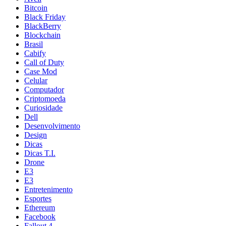
Bitcoin
Black Friday
BlackBerry
Blockchain
Brasil
Cabify
Call of Duty
Case Mod
Celular
Computador
Criptomoeda
Curiosidade
Dell
Desenvolvimento
Design
Dicas
Dicas T.I.
Drone
E3
E3
Entretenimento
Esportes
Ethereum
Facebook
Fallout 4