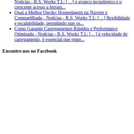
Notícias - R.S. Works T.I.: […] o avanço tecnológico e o
crescente acesso a ferram...
Qual a Melhor Opção: Hospedagem na Nuvem x
Compartilhada - Notícias - R.S. Works T.I.: […] flexibilidade
e escalabilidade, permitindo que os...
Como Garantir Carregamentos Rápidos e Performance
Otimizada - Notícias - R.S. Works T.I.: […] à velocidade de
carregamento, é essencial que empr...
Encontre-nos no Facebook