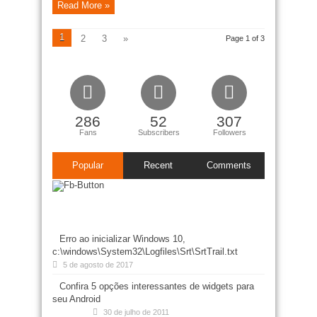
Read More »
1
2
3
»
Page 1 of 3
286
52
307
Fans
Subscribers
Followers
Popular
Recent
Comments
Erro ao inicializar Windows 10,
c:\windows\System32\Logfiles\Srt\SrtTrail.txt
5 de agosto de 2017
Confira 5 opções interessantes de widgets para
seu Android
30 de julho de 2011