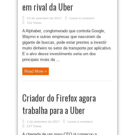
em rival da Uber
15 de setembro de 2017
Leave a comment
101 Views
A Alphabet, conglomerado que controla Google,
Waymo e outras empresas que nasceram da
gigante de buscas, pode estar prestes a investir
muito dinheiro no setor de transporte por aplicativo.
E o alvo desse investimento seria um dos
principais rivais da ...
Read More »
Criador do Firefox agora
trabalha para a Uber
1 de setembro de 2017
Leave a comment
147 Views
A chegada de um novo CEO já começou a