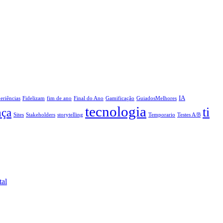
IA
eriências
Fidelizam
fim de ano
Final do Ano
Gamificação
GuiadosMelhores
tecnologia
ti
nça
Sites
Stakeholders
storytelling
Temporario
Testes A/B
tal