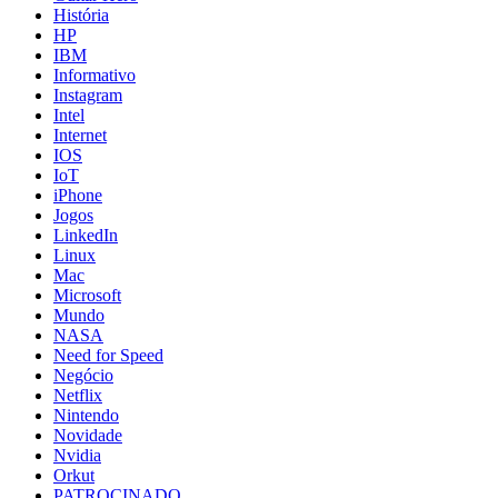
História
HP
IBM
Informativo
Instagram
Intel
Internet
IOS
IoT
iPhone
Jogos
LinkedIn
Linux
Mac
Microsoft
Mundo
NASA
Need for Speed
Negócio
Netflix
Nintendo
Novidade
Nvidia
Orkut
PATROCINADO