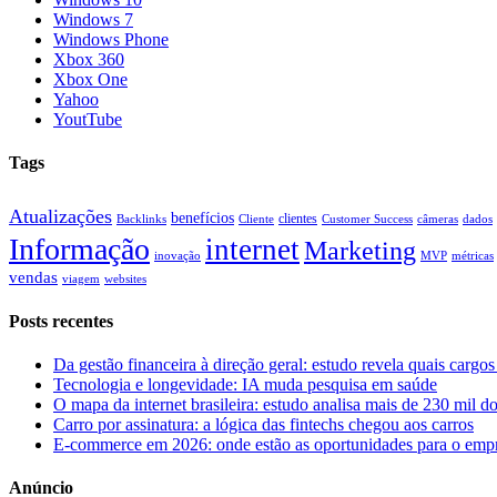
Windows 7
Windows Phone
Xbox 360
Xbox One
Yahoo
YoutTube
Tags
Atualizações
benefícios
clientes
Backlinks
Cliente
Customer Success
câmeras
dados
Informação
internet
Marketing
inovação
MVP
métricas
vendas
viagem
websites
Posts recentes
Da gestão financeira à direção geral: estudo revela quais cargo
Tecnologia e longevidade: IA muda pesquisa em saúde
O mapa da internet brasileira: estudo analisa mais de 230 mil 
Carro por assinatura: a lógica das fintechs chegou aos carros
E-commerce em 2026: onde estão as oportunidades para o emp
Anúncio