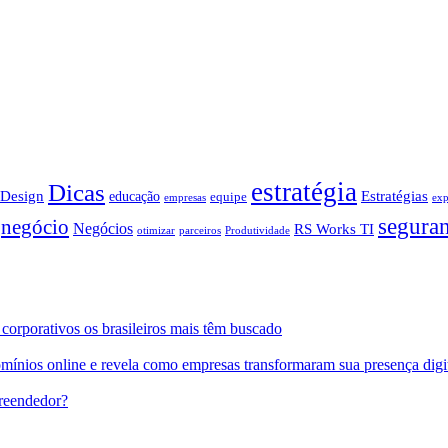
estratégia
Dicas
Design
Estratégias
educação
equipe
empresas
exp
segura
negócio
Negócios
RS Works TI
otimizar
parceiros
Produtividade
s corporativos os brasileiros mais têm buscado
domínios online e revela como empresas transformaram sua presença digi
reendedor?