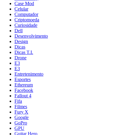
Case Mod
Celular
Computador
Criptomoeda
Curiosidade
Dell
Desenvolvimento
Design
Dicas
Dicas T.I.
Drone
E3
E3
Entretenimento
Esportes
Ethereum
Facebook
Fallout 4
Fifa
Filmes
Fury X
Google
GoPro
GPU
Guitar Hero