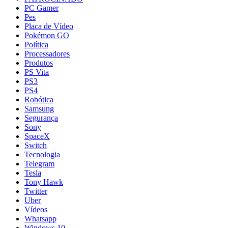
PC Gamer
Pes
Placa de Vídeo
Pokémon GO
Política
Processadores
Produtos
PS Vita
PS3
PS4
Robótica
Samsung
Segurança
Sony
SpaceX
Switch
Tecnologia
Telegram
Tesla
Tony Hawk
Twitter
Uber
Vídeos
Whatsapp
Windows 10