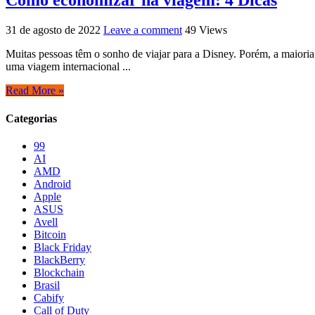
Como economizar na viagem: 4 Dicas
31 de agosto de 2022
Leave a comment
49 Views
Muitas pessoas têm o sonho de viajar para a Disney. Porém, a maiori
uma viagem internacional ...
Read More »
Categorias
99
AI
AMD
Android
Apple
ASUS
Avell
Bitcoin
Black Friday
BlackBerry
Blockchain
Brasil
Cabify
Call of Duty