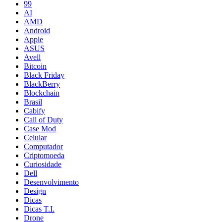
99
AI
AMD
Android
Apple
ASUS
Avell
Bitcoin
Black Friday
BlackBerry
Blockchain
Brasil
Cabify
Call of Duty
Case Mod
Celular
Computador
Criptomoeda
Curiosidade
Dell
Desenvolvimento
Design
Dicas
Dicas T.I.
Drone