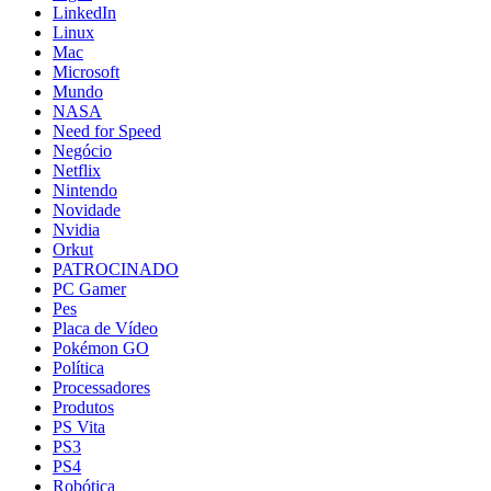
LinkedIn
Linux
Mac
Microsoft
Mundo
NASA
Need for Speed
Negócio
Netflix
Nintendo
Novidade
Nvidia
Orkut
PATROCINADO
PC Gamer
Pes
Placa de Vídeo
Pokémon GO
Política
Processadores
Produtos
PS Vita
PS3
PS4
Robótica