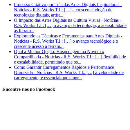
Processo Criativo por Trás das Artes Digitais Inspiradoras -
Notícias - R.S. Works T.I.: […] a crescente adoção de
tecnologias digitais, artist...
O Impacto das Artes Digitais na Cultura Visual - Notícias -
R.S. Works T.I.: […] o avanço da tecnologia, a acessibilidade
às ferram...
Explorando as Técnicas e Ferramentas para Artes Digitais -
Notícias - R.S. Works T.I.: […] o avanço tecnológico e o
crescente acesso a ferram...
Qual a Melhor Opção: Hospedagem na Nuvem x
Compartilhada - Notícias - R.S. Works T.I.: […] flexibilidade
e escalabilidade, permitindo que os...
Como Garantir Carregamentos Rápidos e Performance
Otimizada - Notícias - R.S. Works T.I.: […] à velocidade de
carregamento, é essencial que empr...
Encontre-nos no Facebook