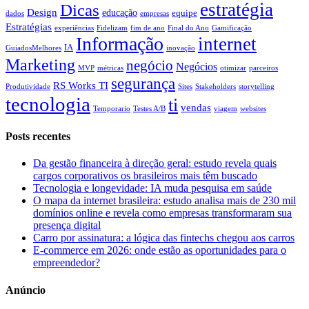
estratégia
Dicas
Design
educação
equipe
dados
empresas
Estratégias
experiências
Fidelizam
fim de ano
Final do Ano
Gamificação
Informação
internet
IA
GuiadosMelhores
inovação
Marketing
negócio
Negócios
MVP
métricas
otimizar
parceiros
segurança
RS Works TI
Produtividade
Sites
Stakeholders
storytelling
tecnologia
ti
vendas
Temporario
Testes A/B
viagem
websites
Posts recentes
Da gestão financeira à direção geral: estudo revela quais
cargos corporativos os brasileiros mais têm buscado
Tecnologia e longevidade: IA muda pesquisa em saúde
O mapa da internet brasileira: estudo analisa mais de 230 mil
domínios online e revela como empresas transformaram sua
presença digital
Carro por assinatura: a lógica das fintechs chegou aos carros
E-commerce em 2026: onde estão as oportunidades para o
empreendedor?
Anúncio