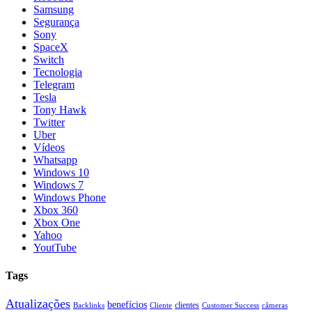
Samsung
Segurança
Sony
SpaceX
Switch
Tecnologia
Telegram
Tesla
Tony Hawk
Twitter
Uber
Vídeos
Whatsapp
Windows 10
Windows 7
Windows Phone
Xbox 360
Xbox One
Yahoo
YoutTube
Tags
Atualizações
benefícios
clientes
Backlinks
Cliente
Customer Success
câmeras