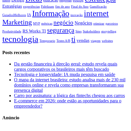
equipe
dados
empresas
Estratégias
experiências
Fidelizam
fim de ano
Final do Ano
Gamificação
Informação
internet
IA
GuiadosMelhores
inovação
Marketing
negócio
Negócios
MVP
métricas
otimizar
parceiros
segurança
RS Works TI
Produtividade
Sites
Stakeholders
storytelling
tecnologia
ti
vendas
Temporario
Testes A/B
viagem
websites
Posts recentes
Da gestão financeira à direção geral: estudo revela quais
cargos corporativos os brasileiros mais têm buscado
Tecnologia e longevidade: IA muda pesquisa em saúde
O mapa da internet brasileira: estudo analisa mais de 230 mil
domínios online e revela como empresas transformaram sua
presença digital
Carro por assinatura: a lógica das fintechs chegou aos carros
E-commerce em 2026: onde estão as oportunidades para o
empreendedor?
Anúncio