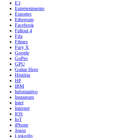
E3
Entretenimento
Esportes
Ethereum
Facebook
Fallout 4
Fifa
Filmes
Fury X
Google
GoPro
GPU
Guitar Hero
História
HP
IBM
Informativo
Instagram
Intel
Internet
IOS
IoT
iPhone
Jogos
LinkedIn