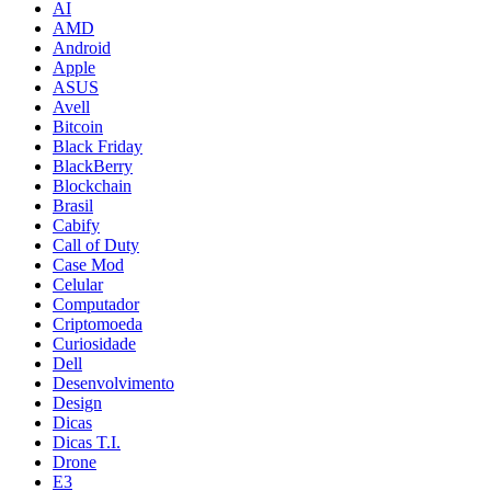
AI
AMD
Android
Apple
ASUS
Avell
Bitcoin
Black Friday
BlackBerry
Blockchain
Brasil
Cabify
Call of Duty
Case Mod
Celular
Computador
Criptomoeda
Curiosidade
Dell
Desenvolvimento
Design
Dicas
Dicas T.I.
Drone
E3