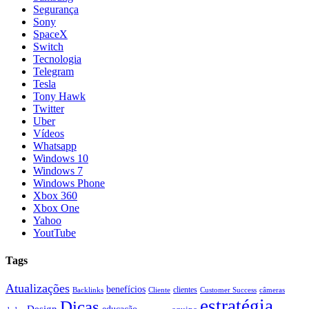
Segurança
Sony
SpaceX
Switch
Tecnologia
Telegram
Tesla
Tony Hawk
Twitter
Uber
Vídeos
Whatsapp
Windows 10
Windows 7
Windows Phone
Xbox 360
Xbox One
Yahoo
YoutTube
Tags
Atualizações
benefícios
clientes
Backlinks
Cliente
Customer Success
câmeras
estratégia
Dicas
Design
educação