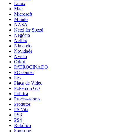
Linux
Mac
Microsoft
Mundo
NASA
Need for Speed
Negócio
Netflix
Nintendo
Novidade
Nvidia
Orkut
PATROCINADO
PC Gamer
Pes
Placa de Vídeo
Pokémon GO
Política
Processadores
Produtos
PS Vita
PS3
PS4
Robótica
Samsung