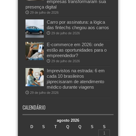
empresas transformaram sua
presença digital
29 de julho de 2026
Carro por assinatura: a lógica
das fintechs chegou aos carros
29 de julho de 2026
E-commerce em 2026: onde
estão as oportunidades para o
empreendedor?
29 de julho de 2026
Imprevistos na estrada: 6 em
cada 10 brasileiros
jáprecisaram de atendimento
médico durante viagens
29 de julho de 2026
CALENDÁRIO
agosto 2026
D
S
T
Q
Q
S
S
1