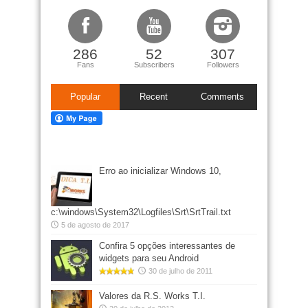
286
52
307
Fans
Subscribers
Followers
Popular
Recent
Comments
Erro ao inicializar Windows 10,
c:\windows\System32\Logfiles\Srt\SrtTrail.txt
5 de agosto de 2017
Confira 5 opções interessantes de
widgets para seu Android
30 de julho de 2011
Valores da R.S. Works T.I.