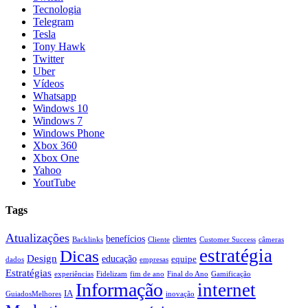
Tecnologia
Telegram
Tesla
Tony Hawk
Twitter
Uber
Vídeos
Whatsapp
Windows 10
Windows 7
Windows Phone
Xbox 360
Xbox One
Yahoo
YoutTube
Tags
Atualizações
benefícios
clientes
Backlinks
Cliente
Customer Success
câmeras
estratégia
Dicas
Design
educação
equipe
dados
empresas
Estratégias
experiências
Fidelizam
fim de ano
Final do Ano
Gamificação
Informação
internet
IA
GuiadosMelhores
inovação