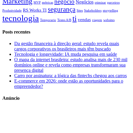
Marketing
negócio
Negócios
MVP
métricas
otimizar
parceiros
segurança
RS Works TI
Produtividade
Sites
Stakeholders
storytelling
tecnologia
ti
vendas
Temporario
Testes A/B
viagem
websites
Posts recentes
Da gestão financeira à direção geral: estudo revela quais
cargos corporativos os brasileiros mais têm buscado
Tecnologia e longevidade: IA muda pesquisa em saúde
O mapa da internet brasileira: estudo analisa mais de 230 mil
domínios online e revela como empresas transformaram sua
presença digital
Carro por assinatura: a lógica das fintechs chegou aos carros
E-commerce em 2026: onde estão as oportunidades para o
empreendedor?
Anúncio