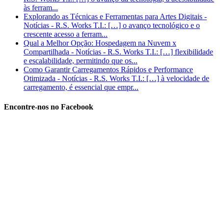
às ferram...
Explorando as Técnicas e Ferramentas para Artes Digitais -
Notícias - R.S. Works T.I.: […] o avanço tecnológico e o
crescente acesso a ferram...
Qual a Melhor Opção: Hospedagem na Nuvem x
Compartilhada - Notícias - R.S. Works T.I.: […] flexibilidade
e escalabilidade, permitindo que os...
Como Garantir Carregamentos Rápidos e Performance
Otimizada - Notícias - R.S. Works T.I.: […] à velocidade de
carregamento, é essencial que empr...
Encontre-nos no Facebook