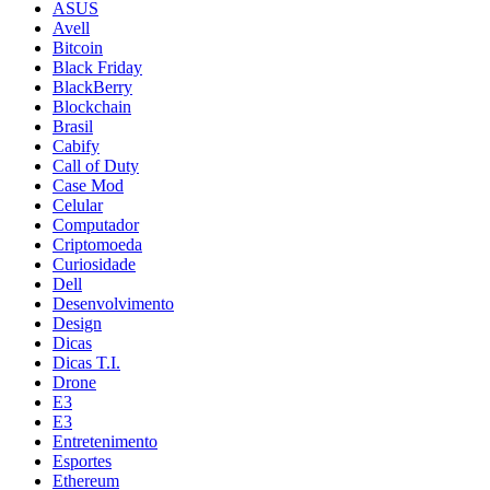
ASUS
Avell
Bitcoin
Black Friday
BlackBerry
Blockchain
Brasil
Cabify
Call of Duty
Case Mod
Celular
Computador
Criptomoeda
Curiosidade
Dell
Desenvolvimento
Design
Dicas
Dicas T.I.
Drone
E3
E3
Entretenimento
Esportes
Ethereum