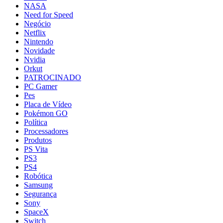
NASA
Need for Speed
Negócio
Netflix
Nintendo
Novidade
Nvidia
Orkut
PATROCINADO
PC Gamer
Pes
Placa de Vídeo
Pokémon GO
Política
Processadores
Produtos
PS Vita
PS3
PS4
Robótica
Samsung
Segurança
Sony
SpaceX
Switch