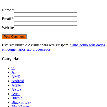
Name
*
Email
*
Website
Este site utiliza o Akismet para reduzir spam.
Saiba como seus dados
em comentários são processados
.
Categorias
99
AI
AMD
Android
Apple
ASUS
Avell
Bitcoin
Black Friday
BlackBerry