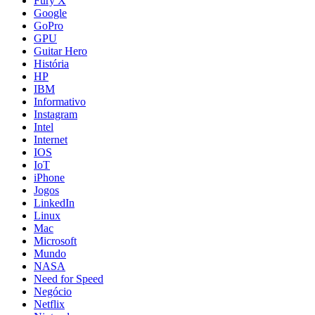
Fury X
Google
GoPro
GPU
Guitar Hero
História
HP
IBM
Informativo
Instagram
Intel
Internet
IOS
IoT
iPhone
Jogos
LinkedIn
Linux
Mac
Microsoft
Mundo
NASA
Need for Speed
Negócio
Netflix