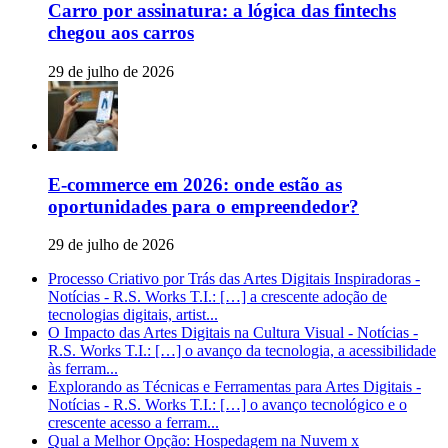
Carro por assinatura: a lógica das fintechs
chegou aos carros
29 de julho de 2026
E-commerce em 2026: onde estão as
oportunidades para o empreendedor?
29 de julho de 2026
Processo Criativo por Trás das Artes Digitais Inspiradoras -
Notícias - R.S. Works T.I.: […] a crescente adoção de
tecnologias digitais, artist...
O Impacto das Artes Digitais na Cultura Visual - Notícias -
R.S. Works T.I.: […] o avanço da tecnologia, a acessibilidade
às ferram...
Explorando as Técnicas e Ferramentas para Artes Digitais -
Notícias - R.S. Works T.I.: […] o avanço tecnológico e o
crescente acesso a ferram...
Qual a Melhor Opção: Hospedagem na Nuvem x