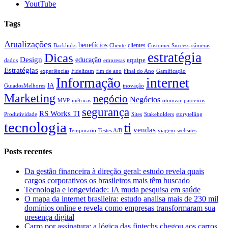
YoutTube
Tags
Atualizações
benefícios
clientes
Backlinks
Cliente
Customer Success
câmeras
estratégia
Dicas
Design
educação
equipe
dados
empresas
Estratégias
experiências
Fidelizam
fim de ano
Final do Ano
Gamificação
Informação
internet
IA
GuiadosMelhores
inovação
Marketing
negócio
Negócios
MVP
métricas
otimizar
parceiros
segurança
RS Works TI
Produtividade
Sites
Stakeholders
storytelling
tecnologia
ti
vendas
Temporario
Testes A/B
viagem
websites
Posts recentes
Da gestão financeira à direção geral: estudo revela quais
cargos corporativos os brasileiros mais têm buscado
Tecnologia e longevidade: IA muda pesquisa em saúde
O mapa da internet brasileira: estudo analisa mais de 230 mil
domínios online e revela como empresas transformaram sua
presença digital
Carro por assinatura: a lógica das fintechs chegou aos carros