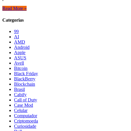
Read More »
Categorias
99
AI
AMD
Android
Apple
ASUS
Avell
Bitcoin
Black Friday
BlackBerry
Blockchain
Brasil
Cabify
Call of Duty
Case Mod
Celular
Computador
Criptomoeda
Curiosidade