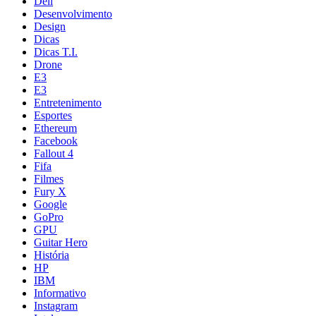
Dell
Desenvolvimento
Design
Dicas
Dicas T.I.
Drone
E3
E3
Entretenimento
Esportes
Ethereum
Facebook
Fallout 4
Fifa
Filmes
Fury X
Google
GoPro
GPU
Guitar Hero
História
HP
IBM
Informativo
Instagram