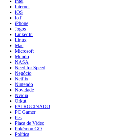
Intel
Internet
IOS
IoT
iPhone
Jogos
LinkedIn
Linux
Mac
Microsoft
Mundo
NASA
Need for Speed
Negócio
Netflix
Nintendo
Novidade
Nvidia
Orkut
PATROCINADO
PC Gamer
Pes
Placa de Vídeo
Pokémon GO
Política