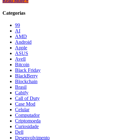
Read More »
Categorias
99
AI
AMD
Android
Apple
ASUS
Avell
Bitcoin
Black Friday
BlackBerry
Blockchain
Brasil
Cabify
Call of Duty
Case Mod
Celular
Computador
Criptomoeda
Curiosidade
Dell
Desenvolvimento