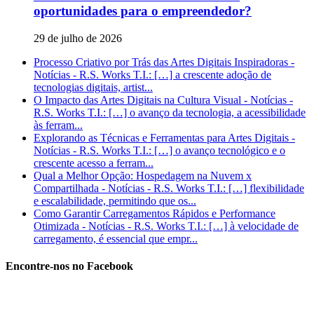
oportunidades para o empreendedor?
29 de julho de 2026
Processo Criativo por Trás das Artes Digitais Inspiradoras -
Notícias - R.S. Works T.I.: […] a crescente adoção de
tecnologias digitais, artist...
O Impacto das Artes Digitais na Cultura Visual - Notícias -
R.S. Works T.I.: […] o avanço da tecnologia, a acessibilidade
às ferram...
Explorando as Técnicas e Ferramentas para Artes Digitais -
Notícias - R.S. Works T.I.: […] o avanço tecnológico e o
crescente acesso a ferram...
Qual a Melhor Opção: Hospedagem na Nuvem x
Compartilhada - Notícias - R.S. Works T.I.: […] flexibilidade
e escalabilidade, permitindo que os...
Como Garantir Carregamentos Rápidos e Performance
Otimizada - Notícias - R.S. Works T.I.: […] à velocidade de
carregamento, é essencial que empr...
Encontre-nos no Facebook