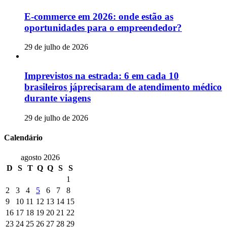
E-commerce em 2026: onde estão as
oportunidades para o empreendedor?
29 de julho de 2026
Imprevistos na estrada: 6 em cada 10
brasileiros jáprecisaram de atendimento médico
durante viagens
29 de julho de 2026
Calendário
agosto 2026
D
S
T
Q
Q
S
S
1
2
3
4
5
6
7
8
9
10
11
12
13
14
15
16
17
18
19
20
21
22
23
24
25
26
27
28
29