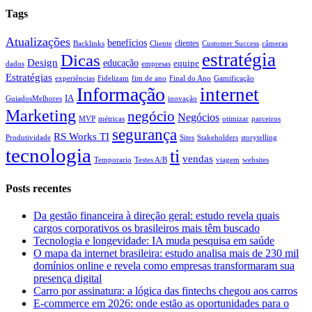
Tags
Atualizações
benefícios
clientes
Backlinks
Cliente
Customer Success
câmeras
estratégia
Dicas
Design
educação
equipe
dados
empresas
Estratégias
experiências
Fidelizam
fim de ano
Final do Ano
Gamificação
Informação
internet
IA
GuiadosMelhores
inovação
Marketing
negócio
Negócios
MVP
métricas
otimizar
parceiros
segurança
RS Works TI
Produtividade
Sites
Stakeholders
storytelling
tecnologia
ti
vendas
Temporario
Testes A/B
viagem
websites
Posts recentes
Da gestão financeira à direção geral: estudo revela quais
cargos corporativos os brasileiros mais têm buscado
Tecnologia e longevidade: IA muda pesquisa em saúde
O mapa da internet brasileira: estudo analisa mais de 230 mil
domínios online e revela como empresas transformaram sua
presença digital
Carro por assinatura: a lógica das fintechs chegou aos carros
E-commerce em 2026: onde estão as oportunidades para o