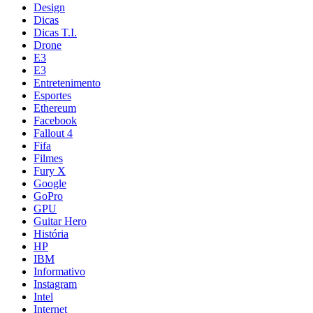
Design
Dicas
Dicas T.I.
Drone
E3
E3
Entretenimento
Esportes
Ethereum
Facebook
Fallout 4
Fifa
Filmes
Fury X
Google
GoPro
GPU
Guitar Hero
História
HP
IBM
Informativo
Instagram
Intel
Internet