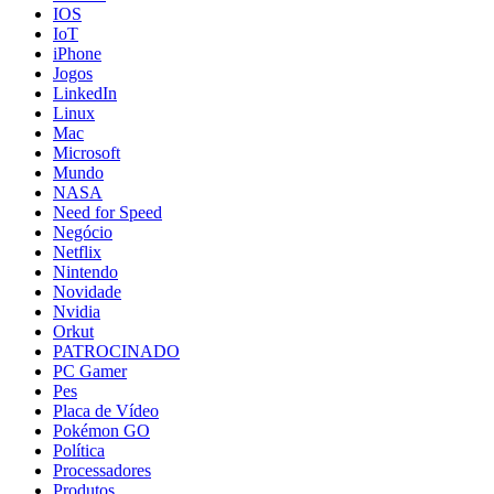
IOS
IoT
iPhone
Jogos
LinkedIn
Linux
Mac
Microsoft
Mundo
NASA
Need for Speed
Negócio
Netflix
Nintendo
Novidade
Nvidia
Orkut
PATROCINADO
PC Gamer
Pes
Placa de Vídeo
Pokémon GO
Política
Processadores
Produtos