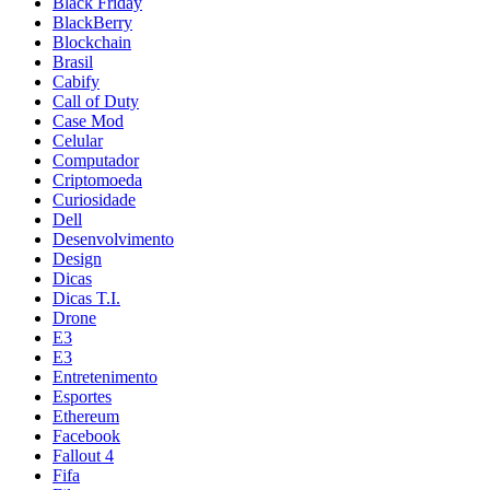
Black Friday
BlackBerry
Blockchain
Brasil
Cabify
Call of Duty
Case Mod
Celular
Computador
Criptomoeda
Curiosidade
Dell
Desenvolvimento
Design
Dicas
Dicas T.I.
Drone
E3
E3
Entretenimento
Esportes
Ethereum
Facebook
Fallout 4
Fifa