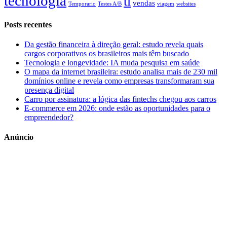
tecnologia
ti
vendas
Temporario
Testes A/B
viagem
websites
Posts recentes
Da gestão financeira à direção geral: estudo revela quais
cargos corporativos os brasileiros mais têm buscado
Tecnologia e longevidade: IA muda pesquisa em saúde
O mapa da internet brasileira: estudo analisa mais de 230 mil
domínios online e revela como empresas transformaram sua
presença digital
Carro por assinatura: a lógica das fintechs chegou aos carros
E-commerce em 2026: onde estão as oportunidades para o
empreendedor?
Anúncio