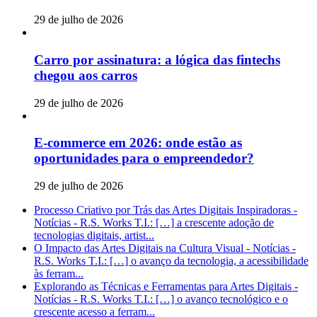
29 de julho de 2026
Carro por assinatura: a lógica das fintechs
chegou aos carros
29 de julho de 2026
E-commerce em 2026: onde estão as
oportunidades para o empreendedor?
29 de julho de 2026
Processo Criativo por Trás das Artes Digitais Inspiradoras -
Notícias - R.S. Works T.I.: […] a crescente adoção de
tecnologias digitais, artist...
O Impacto das Artes Digitais na Cultura Visual - Notícias -
R.S. Works T.I.: […] o avanço da tecnologia, a acessibilidade
às ferram...
Explorando as Técnicas e Ferramentas para Artes Digitais -
Notícias - R.S. Works T.I.: […] o avanço tecnológico e o
crescente acesso a ferram...