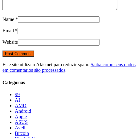
Name
*
Email
*
Website
Este site utiliza o Akismet para reduzir spam.
Saiba como seus dados
em comentários são processados
.
Categorias
99
AI
AMD
Android
Apple
ASUS
Avell
Bitcoin