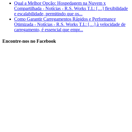
Qual a Melhor Opção: Hospedagem na Nuvem x
Compartilhada - Notícias - R.S. Works T.I.: […] flexibilidade
e escalabilidade, permitindo que os...
Como Garantir Carregamentos Rápidos e Performance
Otimizada - Notícias - R.S. Works T.I.: […] à velocidade de
carregamento, é essencial que empr...
Encontre-nos no Facebook