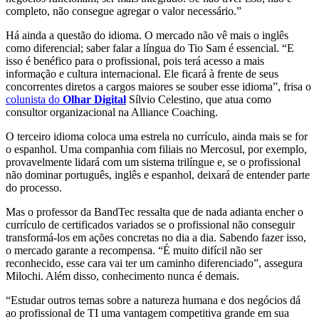
completo, não consegue agregar o valor necessário.”
Há ainda a questão do idioma. O mercado não vê mais o inglês
como diferencial; saber falar a língua do Tio Sam é essencial. “E
isso é benéfico para o profissional, pois terá acesso a mais
informação e cultura internacional. Ele ficará à frente de seus
concorrentes diretos a cargos maiores se souber esse idioma”, frisa o
colunista do
Olhar Digital
Sílvio Celestino, que atua como
consultor organizacional na Alliance Coaching.
O terceiro idioma coloca uma estrela no currículo, ainda mais se for
o espanhol. Uma companhia com filiais no Mercosul, por exemplo,
provavelmente lidará com um sistema trilíngue e, se o profissional
não dominar português, inglês e espanhol, deixará de entender parte
do processo.
Mas o professor da BandTec ressalta que de nada adianta encher o
currículo de certificados variados se o profissional não conseguir
transformá-los em ações concretas no dia a dia. Sabendo fazer isso,
o mercado garante a recompensa. “É muito difícil não ser
reconhecido, esse cara vai ter um caminho diferenciado”, assegura
Milochi. Além disso, conhecimento nunca é demais.
“Estudar outros temas sobre a natureza humana e dos negócios dá
ao profissional de TI uma vantagem competitiva grande em sua