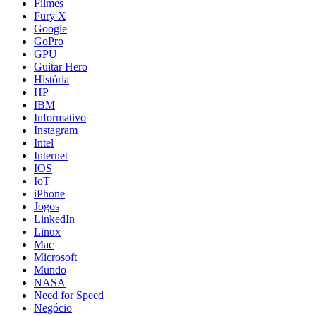
Filmes
Fury X
Google
GoPro
GPU
Guitar Hero
História
HP
IBM
Informativo
Instagram
Intel
Internet
IOS
IoT
iPhone
Jogos
LinkedIn
Linux
Mac
Microsoft
Mundo
NASA
Need for Speed
Negócio