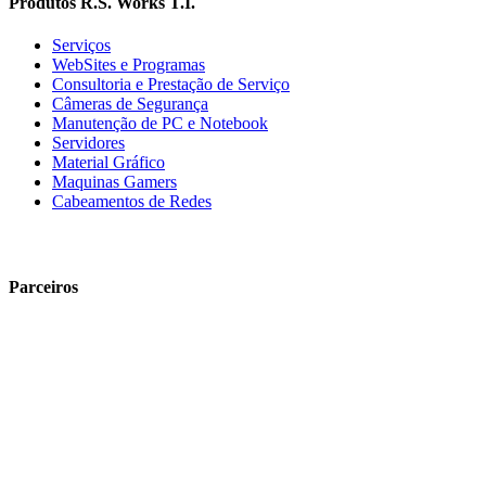
Produtos R.S. Works T.I.
Serviços
WebSites e Programas
Consultoria e Prestação de Serviço
Câmeras de Segurança
Manutenção de PC e Notebook
Servidores
Material Gráfico
Maquinas Gamers
Cabeamentos de Redes
Parceiros