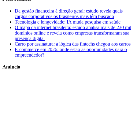
Da gestão financeira à direção geral: estudo revela quais
cargos corporativos os brasileiros mais têm buscado
Tecnologia e longevidade: IA muda pesquisa em saúde
O mapa da internet brasileira: estudo analisa mais de 230 mil
domínios online e revela como empresas transformaram sua
presença digital
Carro por assinatura: a lógica das fintechs chegou aos carros
E-commerce em 2026: onde estão as oportunidades para o
empreendedor?
Anúncio