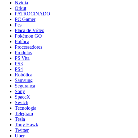
Nvidia
Orkut
PATROCINADO
PC Gamer
Pes
Placa de Vídeo
Pokémon GO
Política
Processadores
Produtos
PS Vita
PS3
PS4
Robótica
Samsung
Segurança
Sony
SpaceX
Switch
Tecnologia
Telegram
Tesla
Tony Hawk
Twitter
Uber