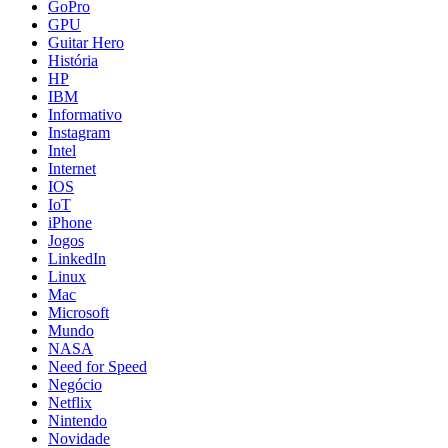
GoPro
GPU
Guitar Hero
História
HP
IBM
Informativo
Instagram
Intel
Internet
IOS
IoT
iPhone
Jogos
LinkedIn
Linux
Mac
Microsoft
Mundo
NASA
Need for Speed
Negócio
Netflix
Nintendo
Novidade