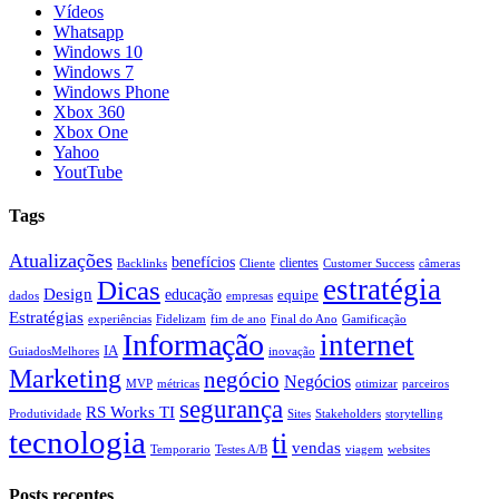
Vídeos
Whatsapp
Windows 10
Windows 7
Windows Phone
Xbox 360
Xbox One
Yahoo
YoutTube
Tags
Atualizações
benefícios
clientes
Backlinks
Cliente
Customer Success
câmeras
estratégia
Dicas
Design
educação
equipe
dados
empresas
Estratégias
experiências
Fidelizam
fim de ano
Final do Ano
Gamificação
Informação
internet
IA
GuiadosMelhores
inovação
Marketing
negócio
Negócios
MVP
métricas
otimizar
parceiros
segurança
RS Works TI
Produtividade
Sites
Stakeholders
storytelling
tecnologia
ti
vendas
Temporario
Testes A/B
viagem
websites
Posts recentes