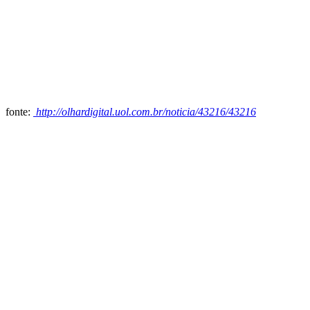
fonte:
http://olhardigital.uol.com.br/noticia/43216/43216