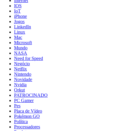
Internet
IOS
IoT
iPhone
Jogos
LinkedIn
Linux
Mac
Microsoft
Mundo
NASA
Need for Speed
Negócio
Netflix
Nintendo
Novidade
Nvidia
Orkut
PATROCINADO
PC Gamer
Pes
Placa de Vídeo
Pokémon GO
Política
Processadores