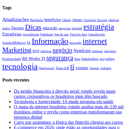
Tags
Atualizações
benefícios
clientes
Backlinks
Cliente
Customer Success
câmeras
estratégia
Dicas
Design
educação
equipe
dados
empresas
Estratégias
experiências
Fidelizam
fim de ano
Final do Ano
Gamificação
Informação
internet
IA
GuiadosMelhores
inovação
Marketing
negócio
Negócios
MVP
métricas
otimizar
parceiros
segurança
RS Works TI
Produtividade
Sites
Stakeholders
storytelling
tecnologia
ti
vendas
Temporario
Testes A/B
viagem
websites
Posts recentes
Da gestão financeira à direção geral: estudo revela quais
cargos corporativos os brasileiros mais têm buscado
Tecnologia e longevidade: IA muda pesquisa em saúde
O mapa da internet brasileira: estudo analisa mais de 230 mil
domínios online e revela como empresas transformaram sua
presença digital
Carro por assinatura: a lógica das fintechs chegou aos carros
E-commerce em 2026: onde estão as oportunidades para o