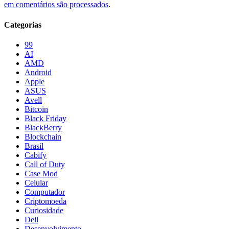
em comentários são processados
.
Categorias
99
AI
AMD
Android
Apple
ASUS
Avell
Bitcoin
Black Friday
BlackBerry
Blockchain
Brasil
Cabify
Call of Duty
Case Mod
Celular
Computador
Criptomoeda
Curiosidade
Dell
Desenvolvimento