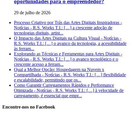
oportunidades para o empreendedor?
29 de julho de 2026
Processo Criativo por Trás das Artes Digitais Inspiradoras -
Notícias - R.S. Works T.I.: […] a crescente adoção de
tecnologias digitais, artist...
O Impacto das Artes Digitais na Cultura Visual - Notícias -
R.S. Works T.I.: […] o avanço da tecnologia, a acessibilidade
às ferram...
Explorando as Técnicas e Ferramentas para Artes Digitais -
Notícias - R.S. Works T.I.: […] o avanço tecnológico e o
crescente acesso a ferram...
Qual a Melhor Opção: Hospedagem na Nuvem x
Compartilhada - Notícias - R.S. Works T.I.: […] flexibilidade
e escalabilidade, permitindo que os...
Como Garantir Carregamentos Rápidos e Performance
Otimizada - Notícias - R.S. Works T.I.: […] à velocidade de
carregamento, é essencial que empr...
Encontre-nos no Facebook