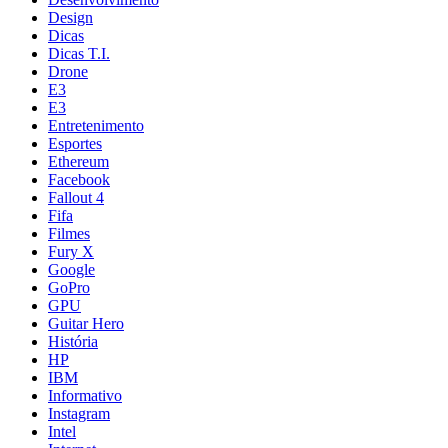
Design
Dicas
Dicas T.I.
Drone
E3
E3
Entretenimento
Esportes
Ethereum
Facebook
Fallout 4
Fifa
Filmes
Fury X
Google
GoPro
GPU
Guitar Hero
História
HP
IBM
Informativo
Instagram
Intel