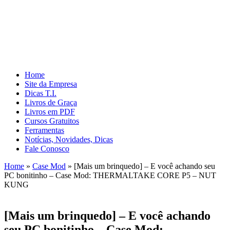
Home
Site da Empresa
Dicas T.I.
Livros de Graça
Livros em PDF
Cursos Gratuitos
Ferramentas
Notícias, Novidades, Dicas
Fale Conosco
Home
»
Case Mod
»
[Mais um brinquedo] – E você achando seu
PC bonitinho – Case Mod: THERMALTAKE CORE P5 – NUT
KUNG
[Mais um brinquedo] – E você achando
seu PC bonitinho – Case Mod: