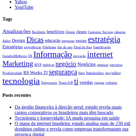
Yahoo
YoutTube
Tags
Atualizações
benefícios
clientes
Backlinks
Cliente
Customer Success
câmeras
estratégia
Dicas
Design
educação
equipe
dados
empresas
Estratégias
experiências
Fidelizam
fim de ano
Final do Ano
Gamificação
Informação
internet
IA
GuiadosMelhores
inovação
Marketing
negócio
Negócios
MVP
métricas
otimizar
parceiros
segurança
RS Works TI
Produtividade
Sites
Stakeholders
storytelling
tecnologia
ti
vendas
Temporario
Testes A/B
viagem
websites
Posts recentes
Da gestão financeira à direção geral: estudo revela quais
cargos corporativos os brasileiros mais têm buscado
Tecnologia e longevidade: IA muda pesquisa em saúde
O mapa da internet brasileira: estudo analisa mais de 230 mil
domínios online e revela como empresas transformaram sua
presença digital