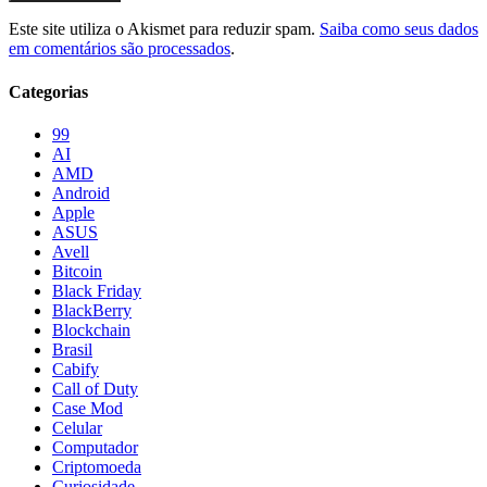
Este site utiliza o Akismet para reduzir spam.
Saiba como seus dados
em comentários são processados
.
Categorias
99
AI
AMD
Android
Apple
ASUS
Avell
Bitcoin
Black Friday
BlackBerry
Blockchain
Brasil
Cabify
Call of Duty
Case Mod
Celular
Computador
Criptomoeda
Curiosidade