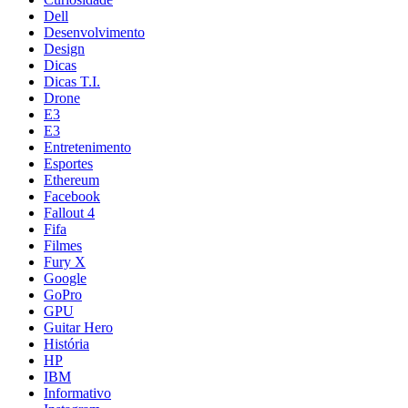
Dell
Desenvolvimento
Design
Dicas
Dicas T.I.
Drone
E3
E3
Entretenimento
Esportes
Ethereum
Facebook
Fallout 4
Fifa
Filmes
Fury X
Google
GoPro
GPU
Guitar Hero
História
HP
IBM
Informativo