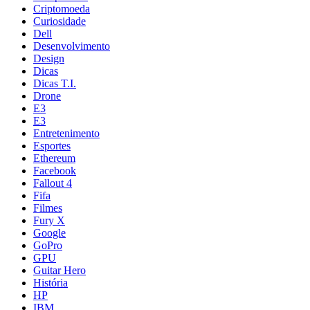
Criptomoeda
Curiosidade
Dell
Desenvolvimento
Design
Dicas
Dicas T.I.
Drone
E3
E3
Entretenimento
Esportes
Ethereum
Facebook
Fallout 4
Fifa
Filmes
Fury X
Google
GoPro
GPU
Guitar Hero
História
HP
IBM