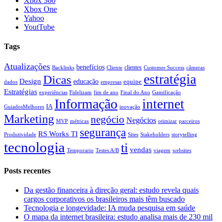
Xbox 360
Xbox One
Yahoo
YoutTube
Tags
Atualizações
benefícios
clientes
Backlinks
Cliente
Customer Success
câmeras
estratégia
Dicas
Design
educação
equipe
dados
empresas
Estratégias
experiências
Fidelizam
fim de ano
Final do Ano
Gamificação
Informação
internet
IA
GuiadosMelhores
inovação
Marketing
negócio
Negócios
MVP
métricas
otimizar
parceiros
segurança
RS Works TI
Produtividade
Sites
Stakeholders
storytelling
tecnologia
ti
vendas
Temporario
Testes A/B
viagem
websites
Posts recentes
Da gestão financeira à direção geral: estudo revela quais
cargos corporativos os brasileiros mais têm buscado
Tecnologia e longevidade: IA muda pesquisa em saúde
O mapa da internet brasileira: estudo analisa mais de 230 mil