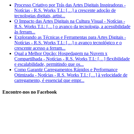
Processo Criativo por Trás das Artes Digitais Inspiradoras -
Notícias - R.S. Works T.I.: […] a crescente adoção de
tecnologias digitais, artist...
O Impacto das Artes Digitais na Cultura Visual - Notícias -
R.S. Works T.I.: […] o avanço da tecnologia, a acessibilidade
às ferram...
Explorando as Técnicas e Ferramentas para Artes Digitais -
Notícias - R.S. Works T.I.: […] o avanço tecnológico e o
crescente acesso a ferram...
Qual a Melhor Opção: Hospedagem na Nuvem x
Compartilhada - Notícias - R.S. Works T.I.: […] flexibilidade
e escalabilidade, permitindo que os...
Como Garantir Carregamentos Rápidos e Performance
Otimizada - Notícias - R.S. Works T.I.: […] à velocidade de
carregamento, é essencial que empr...
Encontre-nos no Facebook