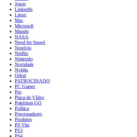
Jogos
LinkedIn
Linux
Mac
Microsoft
Mundo
NASA
Need for Speed
Negócio
Netflix
Nintendo
Novidade
Nvidia
Orkut
PATROCINADO
PC Gamer
Pes
Placa de Vídeo
Pokémon GO
Política
Processadores
Produtos
PS Vita
PS3
PS4