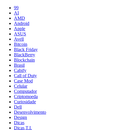
99
AI
AMD
Android
Apple
ASUS
Avell
Bitcoin
Black Friday
BlackBerry
Blockchain
Brasil
Cabify
Call of Duty
Case Mod
Celular
Computador
Criptomoeda
Curiosidade
Dell
Desenvolvimento
Design
Dicas
Dicas T.I.