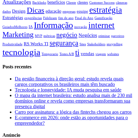
Atualizações
benefícios
clientes
Backlinks
Cliente
Customer Success
câmeras
estratégia
Dicas
Design
educação
equipe
dados
empresas
Estratégias
experiências
Fidelizam
fim de ano
Final do Ano
Gamificação
Informação
internet
IA
GuiadosMelhores
inovação
Marketing
negócio
Negócios
MVP
métricas
otimizar
parceiros
segurança
RS Works TI
Produtividade
Sites
Stakeholders
storytelling
tecnologia
ti
vendas
Temporario
Testes A/B
viagem
websites
Posts recentes
Da gestão financeira à direção geral: estudo revela quais
cargos corporativos os brasileiros mais têm buscado
Tecnologia e longevidade: IA muda pesquisa em saúde
O mapa da internet brasileira: estudo analisa mais de 230 mil
domínios online e revela como empresas transformaram sua
presença digital
Carro por assinatura: a lógica das fintechs chegou aos carros
E-commerce em 2026: onde estão as oportunidades para o
empreendedor?
Anúncio