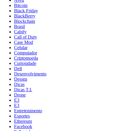
Avell
Bitcoin
Black Friday
BlackBerry
Blockchain
Brasil
Cabify
Call of Duty
Case Mod
Celular
Computador
Criptomoeda
Curiosidade
Dell
Desenvolvimento
Design
Dicas
Dicas T.I.
Drone
E3
E3
Entretenimento
Esportes
Ethereum
Facebook