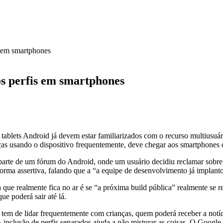
s em smartphones
os perfis em smartphones
 tablets Android já devem estar familiarizados com o recurso multiusuár
as usando o dispositivo frequentemente, deve chegar aos smartphones
arte de um fórum do Android, onde um usuário decidiu reclamar sobre 
orma assertiva, falando que a “a equipe de desenvolvimento já implanto
 que realmente fica no ar é se “a próxima build pública” realmente se r
ue poderá sair até lá.
em de lidar frequentemente com crianças, quem poderá receber a notíci
 A inclusão de perfis separados ajuda a não misturar as coisas. O Googl