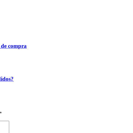
a de compra
didos?
*