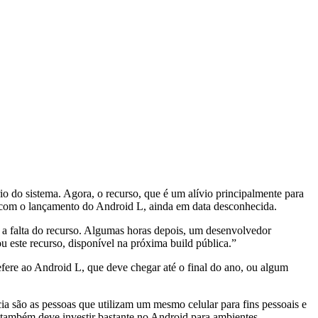
io do sistema. Agora, o recurso, que é um alívio principalmente para
 com o lançamento do Android L, ainda em data desconhecida.
a falta do recurso. Algumas horas depois, um desenvolvedor
u este recurso, disponível na próxima build pública.”
efere ao Android L, que deve chegar até o final do ano, ou algum
a são as pessoas que utilizam um mesmo celular para fins pessoais e
e também deve investir bastante no Android para ambientes