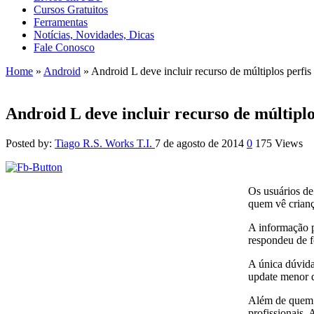
Cursos Gratuitos
Ferramentas
Notícias, Novidades, Dicas
Fale Conosco
Home
»
Android
»
Android L deve incluir recurso de múltiplos perfi
Android L deve incluir recurso de múltipl
Posted by:
Tiago R.S. Works T.I.
7 de agosto de 2014
0
175 Views
Os usuários de
quem vê crianç
A informação p
respondeu de f
A única dúvida
update menor q
Além de quem t
profissionais.