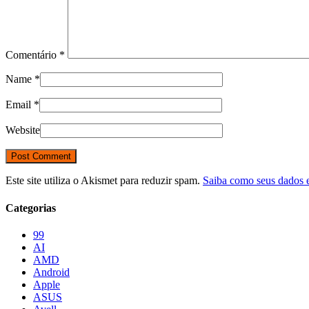
Comentário
*
Name
*
Email
*
Website
Este site utiliza o Akismet para reduzir spam.
Saiba como seus dados 
Categorias
99
AI
AMD
Android
Apple
ASUS