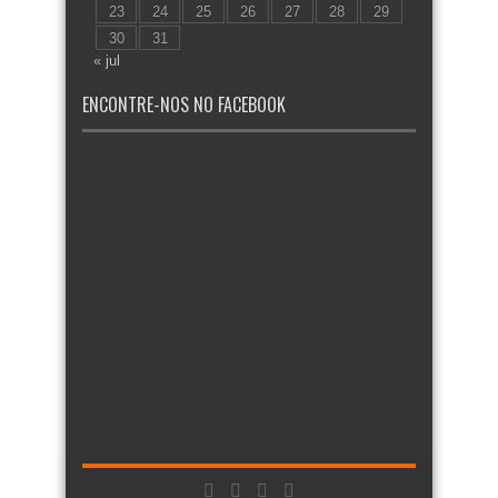
23
24
25
26
27
28
29
30
31
« jul
ENCONTRE-NOS NO FACEBOOK