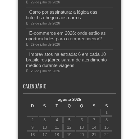
29 de julho de 2026
Carro por assinatura: a lógica das
fintechs chegou aos carros
29 de julho de 2026
E-commerce em 2026: onde estão as
oportunidades para o empreendedor?
29 de julho de 2026
Imprevistos na estrada: 6 em cada 10
brasileiros jáprecisaram de atendimento
médico durante viagens
29 de julho de 2026
CALENDÁRIO
agosto 2026
D
S
T
Q
Q
S
S
1
2
3
4
5
6
7
8
9
10
11
12
13
14
15
16
17
18
19
20
21
22