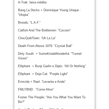
A-Trak: faixa inédita
Bang La Decks + Dominique Young Unique :
“Utopia”
Broods: “L.A.F.”
Catfish And The Bottlemen: “Cocoon”
ChocQuibTown: “Uh La La”
Death From Above 1979: “Crystal Ball”
Dirty South + SomeKindaWonderful: “Tunnel
Vision”
Elliphant + Bunji Garlin e Diplo: “All Or Nothing”
Elliphant + Doja Cat: “Purple Light”
Emicida + Rael: “Levanta e Anda”
FMLYBND : “Come Alive”
Foster The People: “Are You What You Want To
Be?”