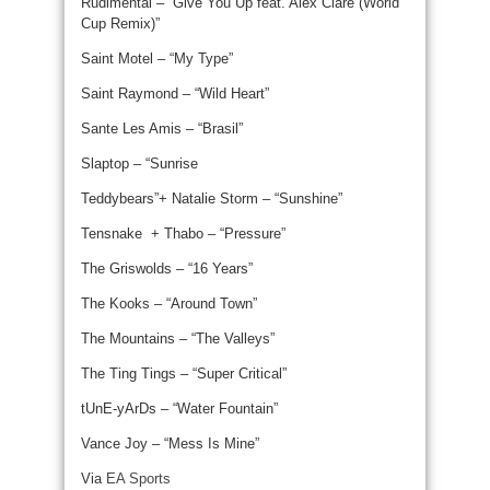
Rudimental – “Give You Up feat. Alex Clare (World
Cup Remix)”
Saint Motel – “My Type”
Saint Raymond – “Wild Heart”
Sante Les Amis – “Brasil”
Slaptop – “Sunrise
Teddybears”+ Natalie Storm – “Sunshine”
Tensnake + Thabo – “Pressure”
The Griswolds – “16 Years”
The Kooks – “Around Town”
The Mountains – “The Valleys”
The Ting Tings – “Super Critical”
tUnE-yArDs – “Water Fountain”
Vance Joy – “Mess Is Mine”
Via
EA Sports