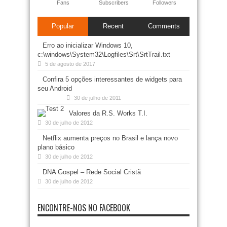
Fans
Subscribers
Followers
Popular
Recent
Comments
Erro ao inicializar Windows 10,
c:\windows\System32\Logfiles\Srt\SrtTrail.txt
5 de agosto de 2017
Confira 5 opções interessantes de widgets para
seu Android
30 de julho de 2011
Valores da R.S. Works T.I.
30 de julho de 2012
Netflix aumenta preços no Brasil e lança novo
plano básico
30 de julho de 2012
DNA Gospel – Rede Social Cristã
30 de julho de 2012
ENCONTRE-NOS NO FACEBOOK