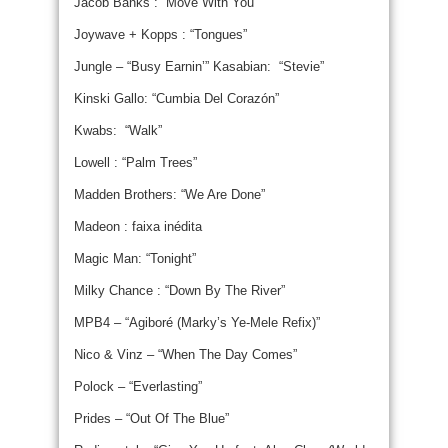
Jacob Banks : “Move With You”
Joywave + Kopps : “Tongues”
Jungle – “Busy Earnin’” Kasabian: “Stevie”
Kinski Gallo: “Cumbia Del Corazón”
Kwabs: “Walk”
Lowell : “Palm Trees”
Madden Brothers: “We Are Done”
Madeon : faixa inédita
Magic Man: “Tonight”
Milky Chance : “Down By The River”
MPB4 – “Agiboré (Marky’s Ye-Mele Refix)”
Nico & Vinz – “When The Day Comes”
Polock – “Everlasting”
Prides – “Out Of The Blue”