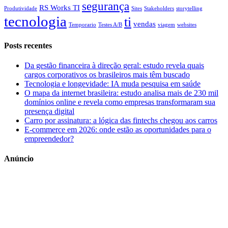
segurança
RS Works TI
Produtividade
Sites
Stakeholders
storytelling
tecnologia
ti
vendas
Temporario
Testes A/B
viagem
websites
Posts recentes
Da gestão financeira à direção geral: estudo revela quais
cargos corporativos os brasileiros mais têm buscado
Tecnologia e longevidade: IA muda pesquisa em saúde
O mapa da internet brasileira: estudo analisa mais de 230 mil
domínios online e revela como empresas transformaram sua
presença digital
Carro por assinatura: a lógica das fintechs chegou aos carros
E-commerce em 2026: onde estão as oportunidades para o
empreendedor?
Anúncio