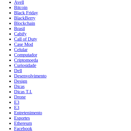
Avell
Bitcoin
Black Friday
BlackBerry
Blockchain
Brasil
Cabify
Call of Duty
Case Mod
Celular
Computador
Criptomoeda
Curiosidade
Dell
Desenvolvimento
Design
Dicas
Dicas T.I.
Drone
E3
E3
Entretenimento
Esportes
Ethereum
Facebook