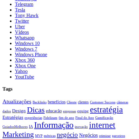
Telegram
Tesla
Tony Hawk
Twitter
Uber
Vídeos
Whatsapp
Windows 10
Windows 7
Windows Phone
Xbox 360
Xbox One
Yahoo
YoutTube
Tags
Atualizações
benefícios
clientes
Backlinks
Cliente
Customer Success
câmeras
estratégia
Dicas
Design
educação
equipe
dados
empresas
Estratégias
experiências
Fidelizam
fim de ano
Final do Ano
Gamificação
Informação
internet
IA
GuiadosMelhores
inovação
Marketing
negócio
Negócios
MVP
métricas
otimizar
parceiros