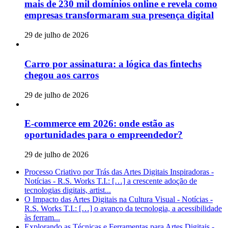
mais de 230 mil domínios online e revela como
empresas transformaram sua presença digital
29 de julho de 2026
Carro por assinatura: a lógica das fintechs
chegou aos carros
29 de julho de 2026
E-commerce em 2026: onde estão as
oportunidades para o empreendedor?
29 de julho de 2026
Processo Criativo por Trás das Artes Digitais Inspiradoras -
Notícias - R.S. Works T.I.: […] a crescente adoção de
tecnologias digitais, artist...
O Impacto das Artes Digitais na Cultura Visual - Notícias -
R.S. Works T.I.: […] o avanço da tecnologia, a acessibilidade
às ferram...
Explorando as Técnicas e Ferramentas para Artes Digitais -