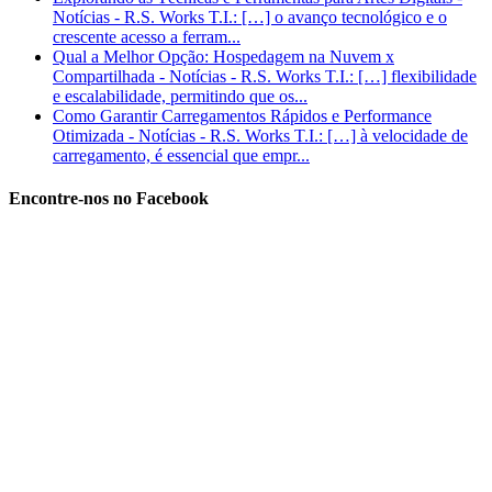
Notícias - R.S. Works T.I.: […] o avanço tecnológico e o
crescente acesso a ferram...
Qual a Melhor Opção: Hospedagem na Nuvem x
Compartilhada - Notícias - R.S. Works T.I.: […] flexibilidade
e escalabilidade, permitindo que os...
Como Garantir Carregamentos Rápidos e Performance
Otimizada - Notícias - R.S. Works T.I.: […] à velocidade de
carregamento, é essencial que empr...
Encontre-nos no Facebook