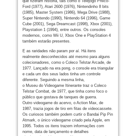
que fizeram história, tais como o Telejogo Philco-
Ford (1977), Atari 2600 (1976), Nintendinho 8 bits
(1985), Master System (1986), Mega Drive (1988),
Super Nintendo (1990), Nintendo 64 (1996), Game
Cube (2001), Sega Dreamcast (1998), Xbox (2001),
Playstation 1 (1994), entre outros. Os consoles
modernos, como Wii U, Xbox One e PlayStation 4
também estarão presentes.
E as raridades não param por aí. Há itens
realmente desconhecidos até mesmo para alguns
colecionadores, como o Coleco Telstar Arcade, de
1977. Lançado na era pong, o console era triangular
e cada um dos seus lados tinha um controle
diferente. Seguindo a mesma linha,
o Museu do Videogame Itinerante traz o Coleco
Telstar Combat, de 1977, que tinha como foco o
público que gostava de tanques de guerra.
Outro videogame do acervo, o Action Max, de
1987, trazia jogos de tiro em fitas de videocassete.
Os curiosos também podem curtir o Bandai Pip Pin
Atmark, o único videogame criado pela Apple, em
1995. Todos os itens trazem informações com
nome, data de lançamento e detalhes