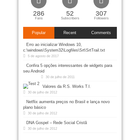
286
52
307
Fans
Subscribers
Followers
Popular
Recent
Comments
Erro ao inicializar Windows 10,
c:\windows\System32\Logfiles\Srt\SrtTrail.txt
5 de agosto de 2017
Confira 5 opções interessantes de widgets para
seu Android
30 de julho de 2011
Valores da R.S. Works T.I.
30 de julho de 2012
Netflix aumenta preços no Brasil e lança novo
plano básico
30 de julho de 2012
DNA Gospel – Rede Social Cristã
30 de julho de 2012