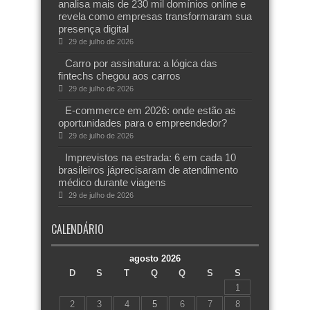
analisa mais de 230 mil domínios online e
revela como empresas transformaram sua
presença digital
29 de julho de 2026
Carro por assinatura: a lógica das
fintechs chegou aos carros
29 de julho de 2026
E-commerce em 2026: onde estão as
oportunidades para o empreendedor?
29 de julho de 2026
Imprevistos na estrada: 6 em cada 10
brasileiros jáprecisaram de atendimento
médico durante viagens
29 de julho de 2026
CALENDÁRIO
agosto 2026
D
S
T
Q
Q
S
S
1
2
3
4
5
6
7
8