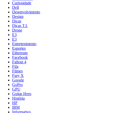
Curiosidade
Dell
Desenvolvimento
Design
Dicas
Dicas T.I.
Drone
E3
E3
Entretenimento
Esportes
Ethereum
Facebook
Fallout 4
Fifa
Filmes
Fury X
Google
GoPro
GPU
Guitar Hero
História
HP
IBM
Informativo