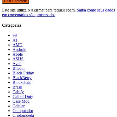
Este site utiliza o Akismet para reduzir spam.
Saiba como seus dados
em comentários são processados
.
Categorias
99
AI
AMD
Android
Apple
ASUS
Avell
Bitcoin
Black Friday
BlackBerry
Blockchain
Brasil
Cabify
Call of Duty
Case Mod
Celular
Computador
Criptomoeda