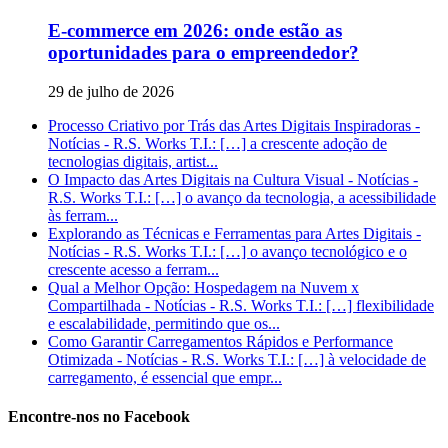
E-commerce em 2026: onde estão as
oportunidades para o empreendedor?
29 de julho de 2026
Processo Criativo por Trás das Artes Digitais Inspiradoras -
Notícias - R.S. Works T.I.: […] a crescente adoção de
tecnologias digitais, artist...
O Impacto das Artes Digitais na Cultura Visual - Notícias -
R.S. Works T.I.: […] o avanço da tecnologia, a acessibilidade
às ferram...
Explorando as Técnicas e Ferramentas para Artes Digitais -
Notícias - R.S. Works T.I.: […] o avanço tecnológico e o
crescente acesso a ferram...
Qual a Melhor Opção: Hospedagem na Nuvem x
Compartilhada - Notícias - R.S. Works T.I.: […] flexibilidade
e escalabilidade, permitindo que os...
Como Garantir Carregamentos Rápidos e Performance
Otimizada - Notícias - R.S. Works T.I.: […] à velocidade de
carregamento, é essencial que empr...
Encontre-nos no Facebook