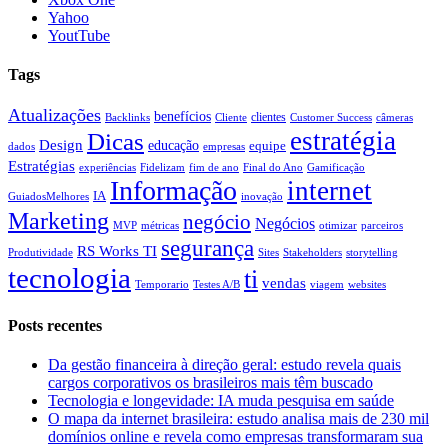
Yahoo
YoutTube
Tags
Atualizações
benefícios
clientes
Backlinks
Cliente
Customer Success
câmeras
estratégia
Dicas
Design
educação
equipe
dados
empresas
Estratégias
experiências
Fidelizam
fim de ano
Final do Ano
Gamificação
Informação
internet
IA
GuiadosMelhores
inovação
Marketing
negócio
Negócios
MVP
métricas
otimizar
parceiros
segurança
RS Works TI
Produtividade
Sites
Stakeholders
storytelling
tecnologia
ti
vendas
Temporario
Testes A/B
viagem
websites
Posts recentes
Da gestão financeira à direção geral: estudo revela quais
cargos corporativos os brasileiros mais têm buscado
Tecnologia e longevidade: IA muda pesquisa em saúde
O mapa da internet brasileira: estudo analisa mais de 230 mil
domínios online e revela como empresas transformaram sua