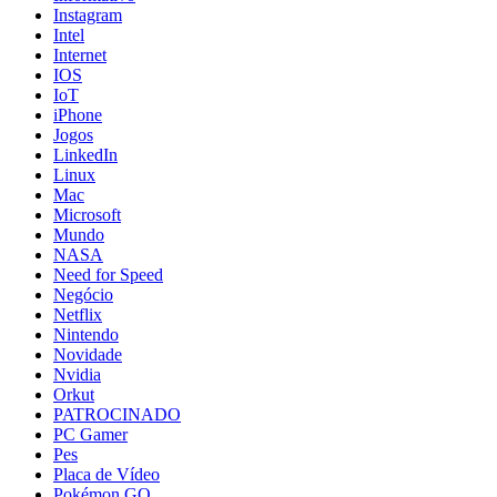
Instagram
Intel
Internet
IOS
IoT
iPhone
Jogos
LinkedIn
Linux
Mac
Microsoft
Mundo
NASA
Need for Speed
Negócio
Netflix
Nintendo
Novidade
Nvidia
Orkut
PATROCINADO
PC Gamer
Pes
Placa de Vídeo
Pokémon GO