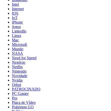
Intel
Internet
IOS
IoT
iPhone
Jogos
LinkedIn
Linux
Mac
Microsoft
Mundo
NASA
Need for Speed
Negócio
Netflix
Nintendo
Novidade
Nvidia
Orkut
PATROCINADO
PC Gamer
Pes
Placa de Vídeo
Pokémon GO