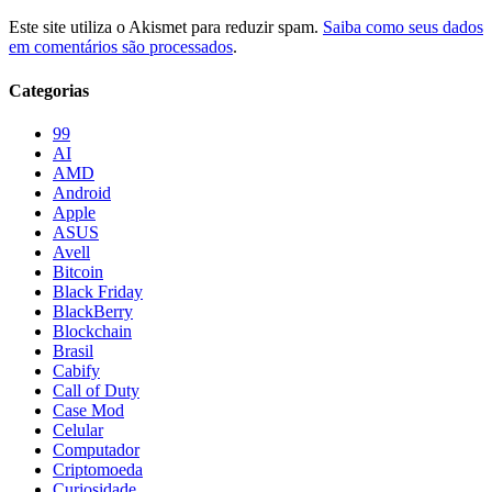
Este site utiliza o Akismet para reduzir spam.
Saiba como seus dados
em comentários são processados
.
Categorias
99
AI
AMD
Android
Apple
ASUS
Avell
Bitcoin
Black Friday
BlackBerry
Blockchain
Brasil
Cabify
Call of Duty
Case Mod
Celular
Computador
Criptomoeda
Curiosidade