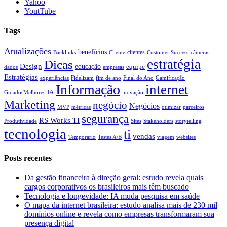
Yahoo
YoutTube
Tags
Atualizações
benefícios
clientes
Backlinks
Cliente
Customer Success
câmeras
estratégia
Dicas
Design
educação
equipe
dados
empresas
Estratégias
experiências
Fidelizam
fim de ano
Final do Ano
Gamificação
Informação
internet
IA
GuiadosMelhores
inovação
Marketing
negócio
Negócios
MVP
métricas
otimizar
parceiros
segurança
RS Works TI
Produtividade
Sites
Stakeholders
storytelling
tecnologia
ti
vendas
Temporario
Testes A/B
viagem
websites
Posts recentes
Da gestão financeira à direção geral: estudo revela quais
cargos corporativos os brasileiros mais têm buscado
Tecnologia e longevidade: IA muda pesquisa em saúde
O mapa da internet brasileira: estudo analisa mais de 230 mil
domínios online e revela como empresas transformaram sua
presença digital