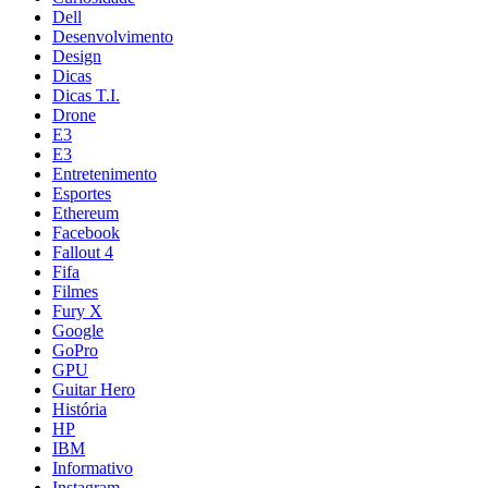
Dell
Desenvolvimento
Design
Dicas
Dicas T.I.
Drone
E3
E3
Entretenimento
Esportes
Ethereum
Facebook
Fallout 4
Fifa
Filmes
Fury X
Google
GoPro
GPU
Guitar Hero
História
HP
IBM
Informativo
Instagram