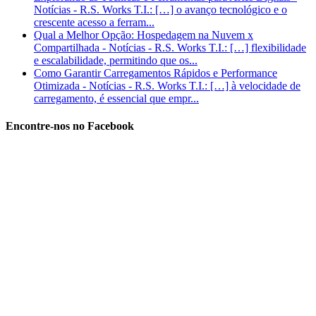
Notícias - R.S. Works T.I.: […] o avanço tecnológico e o
crescente acesso a ferram...
Qual a Melhor Opção: Hospedagem na Nuvem x
Compartilhada - Notícias - R.S. Works T.I.: […] flexibilidade
e escalabilidade, permitindo que os...
Como Garantir Carregamentos Rápidos e Performance
Otimizada - Notícias - R.S. Works T.I.: […] à velocidade de
carregamento, é essencial que empr...
Encontre-nos no Facebook