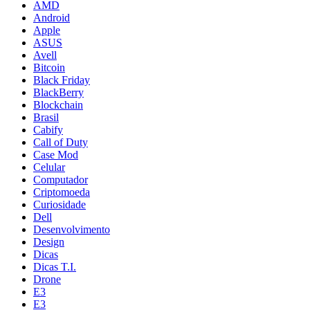
AMD
Android
Apple
ASUS
Avell
Bitcoin
Black Friday
BlackBerry
Blockchain
Brasil
Cabify
Call of Duty
Case Mod
Celular
Computador
Criptomoeda
Curiosidade
Dell
Desenvolvimento
Design
Dicas
Dicas T.I.
Drone
E3
E3