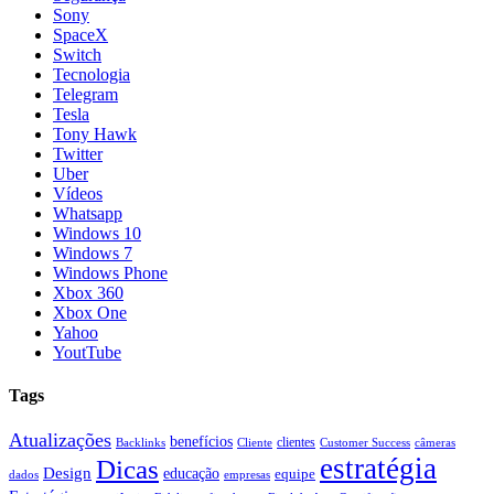
Sony
SpaceX
Switch
Tecnologia
Telegram
Tesla
Tony Hawk
Twitter
Uber
Vídeos
Whatsapp
Windows 10
Windows 7
Windows Phone
Xbox 360
Xbox One
Yahoo
YoutTube
Tags
Atualizações
benefícios
clientes
Backlinks
Cliente
Customer Success
câmeras
estratégia
Dicas
Design
educação
equipe
dados
empresas