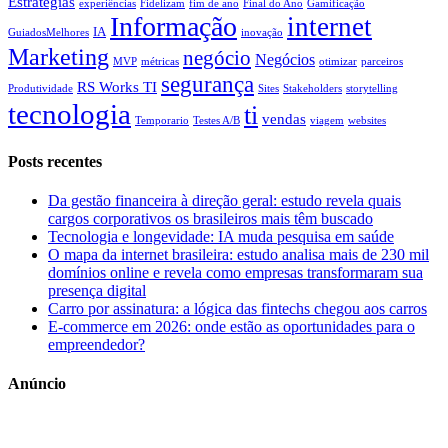
Estratégias
experiências
Fidelizam
fim de ano
Final do Ano
Gamificação
Informação
internet
IA
GuiadosMelhores
inovação
Marketing
negócio
Negócios
MVP
métricas
otimizar
parceiros
segurança
RS Works TI
Produtividade
Sites
Stakeholders
storytelling
tecnologia
ti
vendas
Temporario
Testes A/B
viagem
websites
Posts recentes
Da gestão financeira à direção geral: estudo revela quais
cargos corporativos os brasileiros mais têm buscado
Tecnologia e longevidade: IA muda pesquisa em saúde
O mapa da internet brasileira: estudo analisa mais de 230 mil
domínios online e revela como empresas transformaram sua
presença digital
Carro por assinatura: a lógica das fintechs chegou aos carros
E-commerce em 2026: onde estão as oportunidades para o
empreendedor?
Anúncio