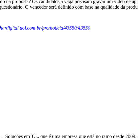
ado na proposta? Os candidatos à vaga precisam gravar um vídeo de apr
uestionário. O vencedor será definido com base na qualidade da produ
lhardigital.uol.com.br/pro/noticia/43550/43550
– Soluções em T.I., que é uma empresa que está no ramo desde 2009. A 