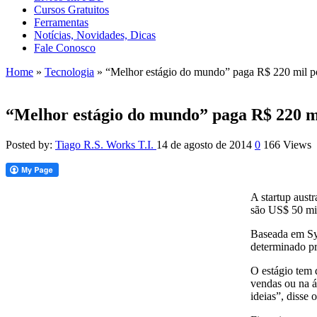
Cursos Gratuitos
Ferramentas
Notícias, Novidades, Dicas
Fale Conosco
Home
»
Tecnologia
»
“Melhor estágio do mundo” paga R$ 220 mil p
“Melhor estágio do mundo” paga R$ 220 m
Posted by:
Tiago R.S. Works T.I.
14 de agosto de 2014
0
166 Views
A startup aust
são US$ 50 mi
Baseada em Syd
determinado pr
O estágio tem 
vendas ou na á
ideias”, disse