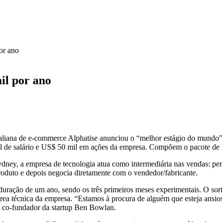
or ano
il por ano
raliana de e-commerce Alphatise anunciou o “melhor estágio do mundo
l de salário e US$ 50 mil em ações da empresa. Compõem o pacote de
ney, a empresa de tecnologia atua como intermediária nas vendas: pe
oduto e depois negocia diretamente com o vendedor/fabricante.
duração de um ano, sendo os três primeiros meses experimentais. O sort
rea técnica da empresa. “Estamos à procura de alguém que esteja ansi
 o co-fundador da startup Ben Bowlan.