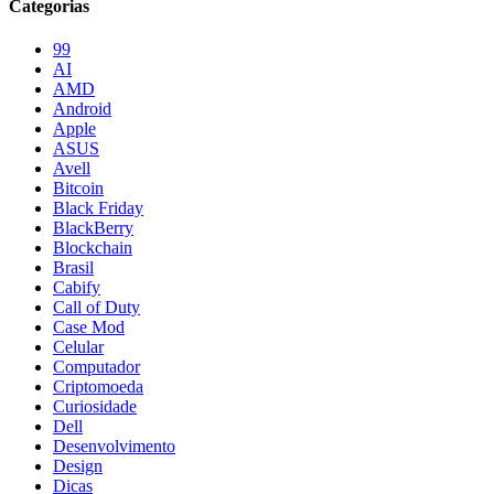
Categorias
99
AI
AMD
Android
Apple
ASUS
Avell
Bitcoin
Black Friday
BlackBerry
Blockchain
Brasil
Cabify
Call of Duty
Case Mod
Celular
Computador
Criptomoeda
Curiosidade
Dell
Desenvolvimento
Design
Dicas