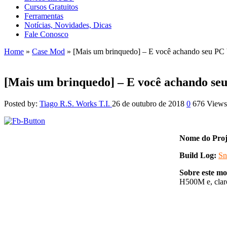
Cursos Gratuitos
Ferramentas
Notícias, Novidades, Dicas
Fale Conosco
Home
»
Case Mod
»
[Mais um brinquedo] – E você achando seu PC 
[Mais um brinquedo] – E você achando se
Posted by:
Tiago R.S. Works T.I.
26 de outubro de 2018
0
676 Views
Nome do Proj
Build Log:
Sn
Sobre este mo
H500M e, claro,