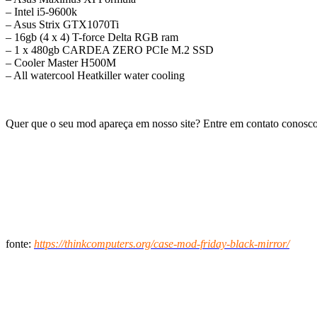
– Intel i5-9600k
– Asus Strix GTX1070Ti
– 16gb (4 x 4) T-force Delta RGB ram
– 1 x 480gb CARDEA ZERO PCIe M.2 SSD
– Cooler Master H500M
– All watercool Heatkiller water cooling
Quer que o seu mod apareça em nosso site? Entre em contato conosc
fonte:
https://thinkcomputers.org/case-mod-friday-black-mirror/