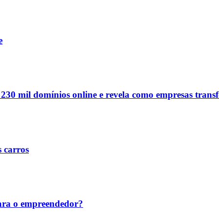
e
e 230 mil domínios online e revela como empresas tran
s carros
ara o empreendedor?