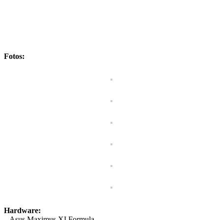
Fotos:
Hardware:
– Asus Maximus XI Formula