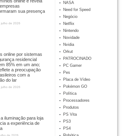
mínios online e revela
NASA
empresas
Need for Speed
formaram sua presença
Negócio
Netflix
 julho de 2026
Nintendo
Novidade
Nvidia
Orkut
 online por sistemas
PATROCINADO
urança residencial
em 85% em um ano;
PC Gamer
reflete a preocupação
Pes
asileiros com a
Placa de Vídeo
ão do lar
Pokémon GO
 julho de 2026
Política
Processadores
Produtos
PS Vita
 iluminação para loja
PS3
ncia a experiência de
a
PS4
Robótica
julho de 2026