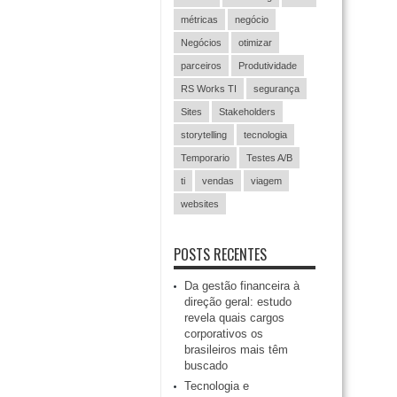
métricas
negócio
Negócios
otimizar
parceiros
Produtividade
RS Works TI
segurança
Sites
Stakeholders
storytelling
tecnologia
Temporario
Testes A/B
ti
vendas
viagem
websites
POSTS RECENTES
Da gestão financeira à
direção geral: estudo
revela quais cargos
corporativos os
brasileiros mais têm
buscado
Tecnologia e