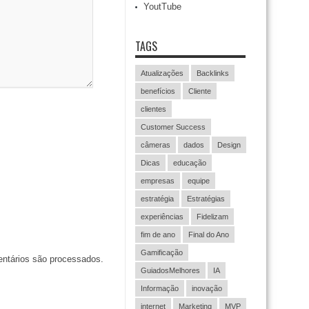
YoutTube
TAGS
Atualizações
Backlinks
benefícios
Cliente
clientes
Customer Success
câmeras
dados
Design
Dicas
educação
empresas
equipe
estratégia
Estratégias
experiências
Fidelizam
fim de ano
Final do Ano
Gamificação
ntários são processados
.
GuiadosMelhores
IA
Informação
inovação
internet
Marketing
MVP