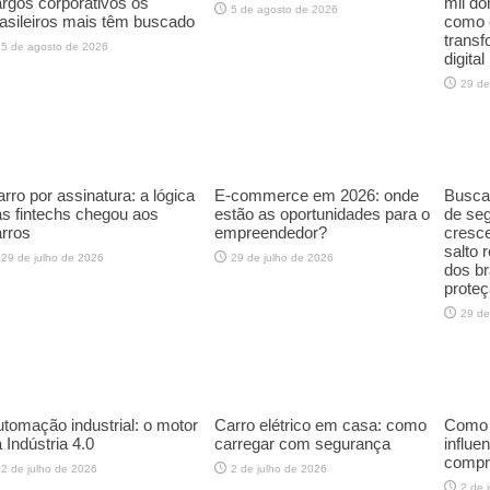
rgos corporativos os
mil do
5 de agosto de 2026
asileiros mais têm buscado
como 
trans
5 de agosto de 2026
digital
29 de
rro por assinatura: a lógica
E-commerce em 2026: onde
Buscas
s fintechs chegou aos
estão as oportunidades para o
de seg
rros
empreendedor?
cresc
salto 
29 de julho de 2026
29 de julho de 2026
dos br
proteç
29 de
tomação industrial: o motor
Carro elétrico em casa: como
Como a
 Indústria 4.0
carregar com segurança
influe
compr
2 de julho de 2026
2 de julho de 2026
2 de 