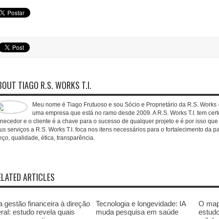
BOUT TIAGO R.S. WORKS T.I.
Meu nome é Tiago Frutuoso e sou Sócio e Proprietário da R.S. Works –
uma empresa que está no ramo desde 2009. A R.S. Works T.I. tem cert
rnecedor e o cliente é a chave para o sucesso de qualquer projeto e é por isso qu
us serviços a R.S. Works T.I. foca nos itens necessários para o fortalecimento da pa
eço, qualidade, ética, transparência.
ELATED ARTICLES
 gestão financeira à direção
Tecnologia e longevidade: IA
O mapa
ral: estudo revela quais
muda pesquisa em saúde
estudo