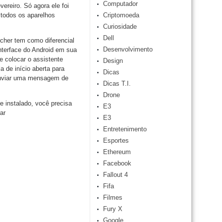
Computador
vereiro. Só agora ele foi
 todos os aparelhos
Criptomoeda
Curiosidade
Dell
her tem como diferencial
Desenvolvimento
interface do Android em sua
e colocar o assistente
Design
a de início aberta para
Dicas
 enviar uma mensagem de
Dicas T.I.
Drone
e instalado, você precisa
E3
ar
E3
Entretenimento
Esportes
Ethereum
Facebook
Fallout 4
Fifa
Filmes
Fury X
Google