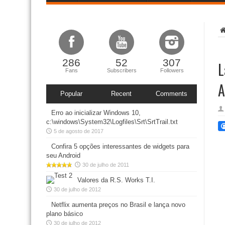
286
52
307
L
Fans
Subscribers
Followers
A
Popular
Recent
Comments
Erro ao inicializar Windows 10,
c:\windows\System32\Logfiles\Srt\SrtTrail.txt
5 de agosto de 2017
Confira 5 opções interessantes de widgets para
seu Android
30 de julho de 2011
Valores da R.S. Works T.I.
30 de julho de 2012
Netflix aumenta preços no Brasil e lança novo
plano básico
30 de julho de 2012