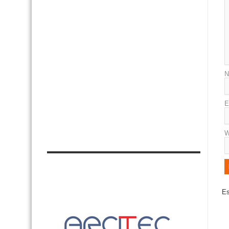
N
E
W
Es