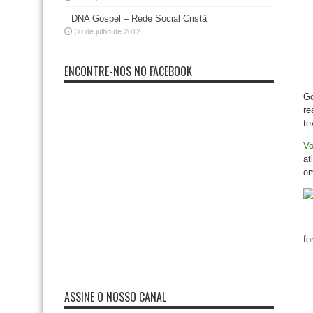
DNA Gospel – Rede Social Cristã
30 de julho de 2012
ENCONTRE-NOS NO FACEBOOK
Go
re
te
Vo
at
e
fo
ASSINE O NOSSO CANAL