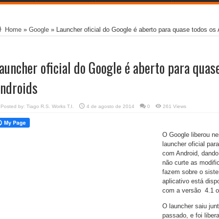
Home
»
Google
»
Launcher oficial do Google é aberto para quase todos os
auncher oficial do Google é aberto para quas
ndroids
Posted by:
Tiago R.S. Works T.I.
4 de agosto de 2014
0
261 Views
O Google liberou nes
launcher oficial pa
com Android, dando
não curte as modifi
fazem sobre o sist
aplicativo está disp
com a versão 4.1 o
O launcher saiu jun
passado, e foi liber