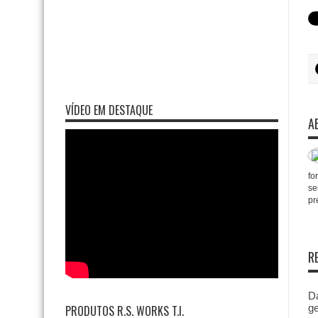
VÍDEO EM DESTAQUE
A
fo
se
pr
R
Da
ge
PRODUTOS R.S. WORKS T.I.