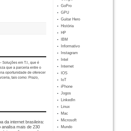
GoPro
GPU
Guitar Hero
História
HP
IBM
Informativo
Instagram
Intel
 Soluções em T.I., que é
Internet
eza que a parceria entre o
e na oportunidade de oferecer
IOS
rceria, tais como: Prazo,
IoT
iPhone
Jogos
LinkedIn
Linux
Mac
Microsoft
 da internet brasileira:
 analisa mais de 230
Mundo