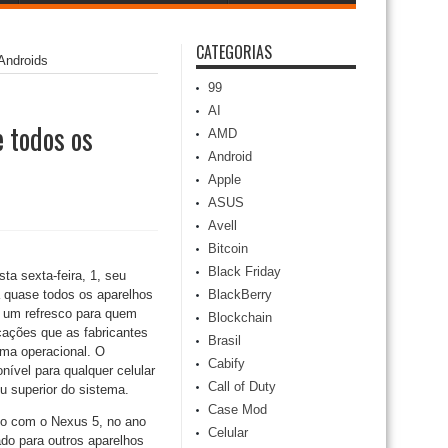
CATEGORIAS
 Androids
99
AI
e todos os
AMD
Android
Apple
ASUS
Avell
Bitcoin
Black Friday
ta sexta-feira, 1, seu
ra quase todos os aparelhos
BlackBerry
 um refresco para quem
Blockchain
cações que as fabricantes
Brasil
ema operacional. O
Cabify
onível para qualquer celular
Call of Duty
u superior do sistema.
Case Mod
to com o Nexus 5, no ano
Celular
ado para outros aparelhos