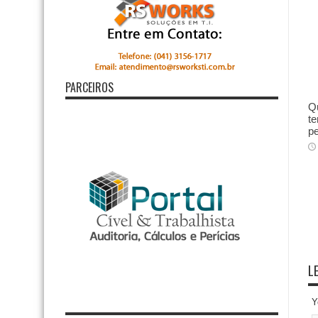
PARCEIROS
Qu
te
p
L
Y