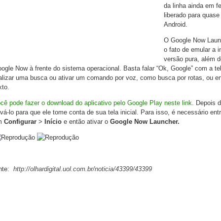
da linha ainda em fe
liberado para quase
Android.
O Google Now Launc
o fato de emular a 
versão pura, além d
ogle Now à frente do sistema operacional. Basta falar “Ok, Google” com a tel
alizar uma busca ou ativar um comando por voz, como busca por rotas, ou
xto.
cê pode fazer o download do aplicativo pelo Google Play neste link
. Depois d
ivá-lo para que ele tome conta de sua tela inicial. Para isso, é necessário entr
m
Configurar
>
Início
e então ativar o
Google Now Launcher.
nte:
http://olhardigital.uol.com.br/noticia/43399/43399