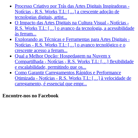
Processo Criativo por Trás das Artes Digitais Inspiradoras -
Notícias - R.S. Works T.I.: […] a crescente adoção de
tecnologias digitais, artist...
O Impacto das Artes Digitais na Cultura Visual - Notícias -
R.S. Works T.I.: […] o avanço da tecnologia, a acessibilidade
às ferram...
Explorando as Técnicas e Ferramentas para Artes Digitais -
Notícias - R.S. Works T.I.: […] o avanço tecnológico e o
crescente acesso a ferram...
Qual a Melhor Opção: Hospedagem na Nuvem x
Compartilhada - Notícias - R.S. Works T.I.: […] flexibilidade
e escalabilidade, permitindo que os...
Como Garantir Carregamentos Rápidos e Performance
Otimizada - Notícias - R.S. Works T.I.: […] à velocidade de
carregamento, é essencial que empr...
Encontre-nos no Facebook