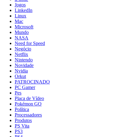
Jogos
LinkedIn
Linux
Mac
Microsoft
Mundo
NASA
Need for Speed
Negócio
Netflix
Nintendo
Novidade
Nvidia
Orkut
PATROCINADO
PC Gamer
Pes
Placa de Vídeo
Pokémon GO
Política
Processadores
Produtos
PS Vita
PS3
PS4