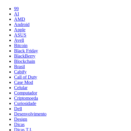
99
AI
AMD
Android
Apple
ASUS
Avell
Bitcoin
Black Friday
BlackBerry
Blockchain
Brasil
Cabify
Call of Duty
Case Mod
Celular
Computador
Criptomoeda
Curiosidade
Dell
Desenvolvimento
Design
Dicas
Dicas T.I.