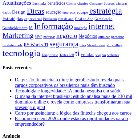
Atualizações
benefícios
clientes
Backlinks
Cliente
Customer Success
câmeras
estratégia
Dicas
Design
educação
equipe
dados
empresas
Estratégias
experiências
Fidelizam
fim de ano
Final do Ano
Gamificação
Informação
internet
IA
GuiadosMelhores
inovação
Marketing
negócio
Negócios
MVP
métricas
otimizar
parceiros
segurança
RS Works TI
Produtividade
Sites
Stakeholders
storytelling
tecnologia
ti
vendas
Temporario
Testes A/B
viagem
websites
Posts recentes
Da gestão financeira à direção geral: estudo revela quais
cargos corporativos os brasileiros mais têm buscado
Tecnologia e longevidade: IA muda pesquisa em saúde
O mapa da internet brasileira: estudo analisa mais de 230 mil
domínios online e revela como empresas transformaram sua
presença digital
Carro por assinatura: a lógica das fintechs chegou aos carros
E-commerce em 2026: onde estão as oportunidades para o
empreendedor?
Anúncio