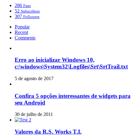
286
Fans
52
Subscribers
307
Followers
Popular
Recent
Comments
Erro ao inicializar Windows 10,
c:\windows\System32\Logfiles\Srt\SrtTrail.txt
5 de agosto de 2017
Confira 5 opções interessantes de widgets para
seu Android
30 de julho de 2011
Valores da R.S. Works T.I.