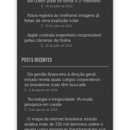
Bill Gates pode se tornar o 1º trilionário
30 de julho de 2010
Nasa registra as melhores imagens já
feitas de uma explosão solar
30 de julho de 2011
Apple contrata engenheiro responsável
pelas câmeras da Nokia
30 de julho de 2011
POSTS RECENTES
Da gestão financeira à direção geral:
estudo revela quais cargos corporativos
os brasileiros mais têm buscado
5 de agosto de 2026
Tecnologia e longevidade: IA muda
pesquisa em saúde
5 de agosto de 2026
O mapa da internet brasileira: estudo
analisa mais de 230 mil domínios online e
revela como empresas transformaram sua