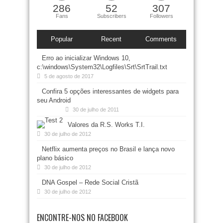
286
52
307
Fans
Subscribers
Followers
Popular
Recent
Comments
Erro ao inicializar Windows 10,
c:\windows\System32\Logfiles\Srt\SrtTrail.txt
5 de agosto de 2017
Confira 5 opções interessantes de widgets para
seu Android
30 de julho de 2011
Valores da R.S. Works T.I.
30 de julho de 2012
Netflix aumenta preços no Brasil e lança novo
plano básico
30 de julho de 2012
DNA Gospel – Rede Social Cristã
30 de julho de 2012
ENCONTRE-NOS NO FACEBOOK