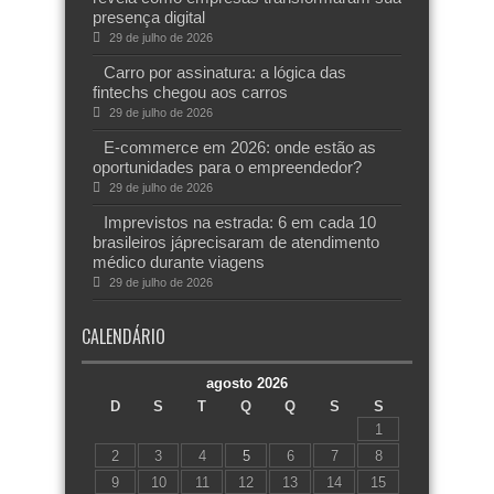
presença digital
29 de julho de 2026
Carro por assinatura: a lógica das
fintechs chegou aos carros
29 de julho de 2026
E-commerce em 2026: onde estão as
oportunidades para o empreendedor?
29 de julho de 2026
Imprevistos na estrada: 6 em cada 10
brasileiros jáprecisaram de atendimento
médico durante viagens
29 de julho de 2026
CALENDÁRIO
agosto 2026
D
S
T
Q
Q
S
S
1
2
3
4
5
6
7
8
9
10
11
12
13
14
15