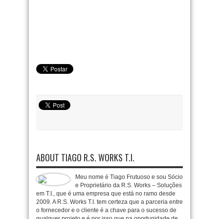
ABOUT TIAGO R.S. WORKS T.I.
Meu nome é Tiago Frutuoso e sou Sócio
e Proprietário da R.S. Works – Soluções
em T.I., que é uma empresa que está no ramo desde
2009. A R.S. Works T.I. tem certeza que a parceria entre
o fornecedor e o cliente é a chave para o sucesso de
qualquer projeto e é por isso que na oportunidade de