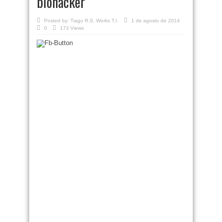
biohacker
Posted by:
Tiago R.S. Works T.I.
1 de agosto de 2014
0
173 Views