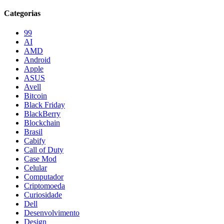
Categorias
99
AI
AMD
Android
Apple
ASUS
Avell
Bitcoin
Black Friday
BlackBerry
Blockchain
Brasil
Cabify
Call of Duty
Case Mod
Celular
Computador
Criptomoeda
Curiosidade
Dell
Desenvolvimento
Design