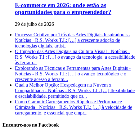
E-commerce em 2026: onde estão as
oportunidades para o empreendedor?
29 de julho de 2026
Processo Criativo por Trás das Artes Digitais Inspiradoras -
Notícias - R.S. Works T.I.: […] a crescente adoção de
tecnologias digitais, artist...
O Impacto das Artes Digitais na Cultura Visual - Notícias -
R.S. Works T.I.: […] o avanço da tecnologia, a acessibilidade
às ferram...
Explorando as Técnicas e Ferramentas para Artes Digitais -
Notícias - R.S. Works T.I.: […] o avanço tecnológico e o
crescente acesso a ferram...
Qual a Melhor Opção: Hospedagem na Nuvem x
Compartilhada - Notícias - R.S. Works T.I.: […] flexibilidade
e escalabilidade, permitindo que os...
Como Garantir Carregamentos Rápidos e Performance
Otimizada - Notícias - R.S. Works T.I.: […] à velocidade de
carregamento, é essencial que empr...
Encontre-nos no Facebook