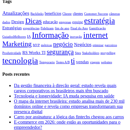
Tags
Atualizações
benefícios
clientes
Backlinks
Cliente
Customer Success
câmeras
estratégia
Dicas
Design
educação
equipe
dados
empresas
Estratégias
experiências
Fidelizam
fim de ano
Final do Ano
Gamificação
Informação
internet
IA
GuiadosMelhores
inovação
Marketing
negócio
Negócios
MVP
métricas
otimizar
parceiros
segurança
RS Works TI
Produtividade
Sites
Stakeholders
storytelling
tecnologia
ti
vendas
Temporario
Testes A/B
viagem
websites
Posts recentes
Da gestão financeira à direção geral: estudo revela quais
cargos corporativos os brasileiros mais têm buscado
Tecnologia e longevidade: IA muda pesquisa em saúde
O mapa da internet brasileira: estudo analisa mais de 230 mil
domínios online e revela como empresas transformaram sua
presença digital
Carro por assinatura: a lógica das fintechs chegou aos carros
E-commerce em 2026: onde estão as oportunidades para o
empreendedor?