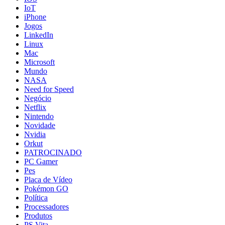
IoT
iPhone
Jogos
LinkedIn
Linux
Mac
Microsoft
Mundo
NASA
Need for Speed
Negócio
Netflix
Nintendo
Novidade
Nvidia
Orkut
PATROCINADO
PC Gamer
Pes
Placa de Vídeo
Pokémon GO
Política
Processadores
Produtos
PS Vita