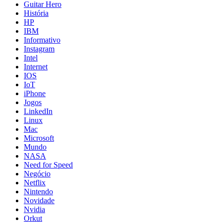
Guitar Hero
História
HP
IBM
Informativo
Instagram
Intel
Internet
IOS
IoT
iPhone
Jogos
LinkedIn
Linux
Mac
Microsoft
Mundo
NASA
Need for Speed
Negócio
Netflix
Nintendo
Novidade
Nvidia
Orkut