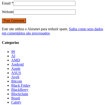
Email
*
Website
Este site utiliza o Akismet para reduzir spam.
Saiba como seus dados
em comentários são processados
.
Categorias
99
AI
AMD
Android
Apple
ASUS
Avell
Bitcoin
Black Friday
BlackBerry
Blockchain
Brasil
Cabify