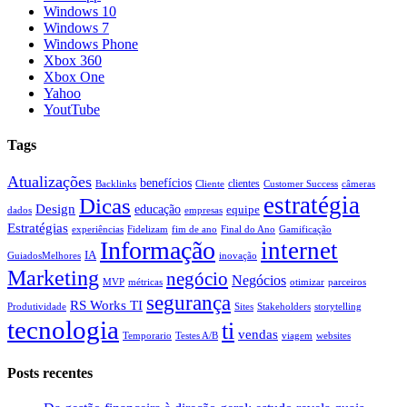
Windows 10
Windows 7
Windows Phone
Xbox 360
Xbox One
Yahoo
YoutTube
Tags
Atualizações
benefícios
clientes
Backlinks
Cliente
Customer Success
câmeras
estratégia
Dicas
Design
educação
equipe
dados
empresas
Estratégias
experiências
Fidelizam
fim de ano
Final do Ano
Gamificação
Informação
internet
IA
GuiadosMelhores
inovação
Marketing
negócio
Negócios
MVP
métricas
otimizar
parceiros
segurança
RS Works TI
Produtividade
Sites
Stakeholders
storytelling
tecnologia
ti
vendas
Temporario
Testes A/B
viagem
websites
Posts recentes