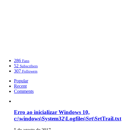
286
Fans
52
Subscribers
307
Followers
Popular
Recent
Comments
Erro ao inicializar Windows 10,
c:\windows\System32\Logfiles\Srt\SrtTrail.txt
5 de agosto de 2017