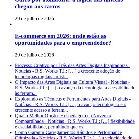
chegou aos carros
29 de julho de 2026
E-commerce em 2026: onde estão as
oportunidades para o empreendedor?
29 de julho de 2026
Processo Criativo por Trás das Artes Digitais Inspiradoras -
Notícias - R.S. Works T.I.: […] a crescente adoção de
tecnologias digitais, artist...
O Impacto das Artes Digitais na Cultura Visual - Notícias -
R.S. Works T.I.: […] o avanço da tecnologia, a acessibilidade
às ferram...
Explorando as Técnicas e Ferramentas para Artes Digitais -
Notícias - R.S. Works T.I.: […] o avanço tecnológico e o
crescente acesso a ferram...
Qual a Melhor Opção: Hospedagem na Nuvem x
Compartilhada - Notícias - R.S. Works T.I.: […] flexibilidade
e escalabilidade, permitindo que os...
Como Garantir Carregamentos Rápidos e Performance
Otimizada - Notícias - R.S. Works T.I.: […] à velocidade de