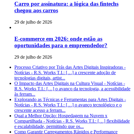
Carro por assinatura: a lógica das fintechs
chegou aos carros
29 de julho de 2026
E-commerce em 2026: onde estão as
oportunidades para o empreendedor?
29 de julho de 2026
Processo Criativo por Trás das Artes Digitais Inspiradoras -
Notícias - R.S. Works T.I.: […] a crescente adoção de
tecnologias digitais, artist...
O Impacto das Artes Digitais na Cultura Visual - Notícias -
R.S. Works T.I.: […] o avanço da tecnologia, a acessibilidade
às ferram...
Explorando as Técnicas e Ferramentas para Artes Digitais -
Notícias - R.S. Works T.I.: […] o avanço tecnológico e o
crescente acesso a ferram...
Qual a Melhor Opção: Hospedagem na Nuvem x
Compartilhada - Notícias - R.S. Works T.I.: […] flexibilidade
e escalabilidade, permitindo que os...
Como Garantir Carregamentos Rápidos e Performance