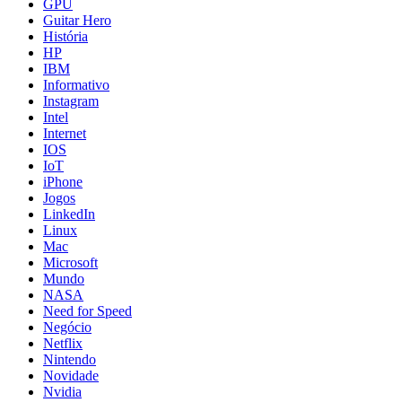
GPU
Guitar Hero
História
HP
IBM
Informativo
Instagram
Intel
Internet
IOS
IoT
iPhone
Jogos
LinkedIn
Linux
Mac
Microsoft
Mundo
NASA
Need for Speed
Negócio
Netflix
Nintendo
Novidade
Nvidia