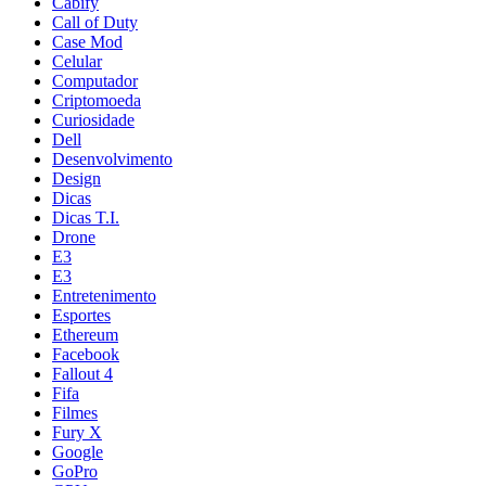
Cabify
Call of Duty
Case Mod
Celular
Computador
Criptomoeda
Curiosidade
Dell
Desenvolvimento
Design
Dicas
Dicas T.I.
Drone
E3
E3
Entretenimento
Esportes
Ethereum
Facebook
Fallout 4
Fifa
Filmes
Fury X
Google
GoPro