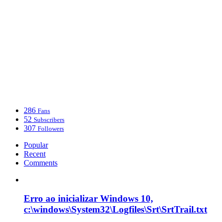
286
Fans
52
Subscribers
307
Followers
Popular
Recent
Comments
Erro ao inicializar Windows 10,
c:\windows\System32\Logfiles\Srt\SrtTrail.txt