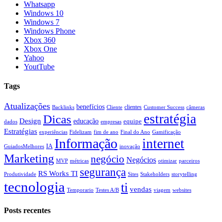
Whatsapp
Windows 10
Windows 7
Windows Phone
Xbox 360
Xbox One
Yahoo
YoutTube
Tags
Atualizações
benefícios
clientes
Backlinks
Cliente
Customer Success
câmeras
estratégia
Dicas
Design
educação
equipe
dados
empresas
Estratégias
experiências
Fidelizam
fim de ano
Final do Ano
Gamificação
Informação
internet
IA
GuiadosMelhores
inovação
Marketing
negócio
Negócios
MVP
métricas
otimizar
parceiros
segurança
RS Works TI
Produtividade
Sites
Stakeholders
storytelling
tecnologia
ti
vendas
Temporario
Testes A/B
viagem
websites
Posts recentes