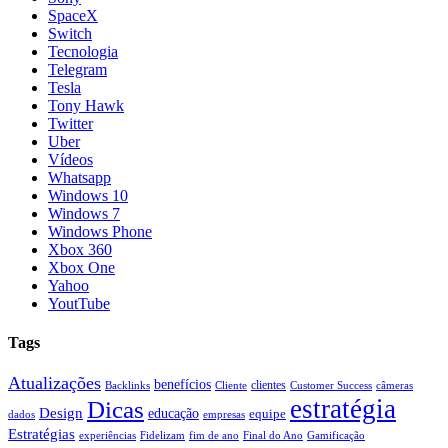
SpaceX
Switch
Tecnologia
Telegram
Tesla
Tony Hawk
Twitter
Uber
Vídeos
Whatsapp
Windows 10
Windows 7
Windows Phone
Xbox 360
Xbox One
Yahoo
YoutTube
Tags
Atualizações
benefícios
clientes
Backlinks
Cliente
Customer Success
câmeras
estratégia
Dicas
Design
educação
equipe
dados
empresas
Estratégias
experiências
Fidelizam
fim de ano
Final do Ano
Gamificação