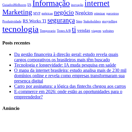
Informação
internet
IA
GuiadosMelhores
inovação
Marketing
negócio
Negócios
MVP
métricas
otimizar
parceiros
segurança
RS Works TI
Produtividade
Sites
Stakeholders
storytelling
tecnologia
ti
vendas
Temporario
Testes A/B
viagem
websites
Posts recentes
Da gestão financeira à direção geral: estudo revela quais
cargos corporativos os brasileiros mais têm buscado
Tecnologia e longevidade: IA muda pesquisa em saúde
O mapa da internet brasileira: estudo analisa mais de 230 mil
domínios online e revela como empresas transformaram sua
presença digital
Carro por assinatura: a lógica das fintechs chegou aos carros
E-commerce em 2026: onde estão as oportunidades para o
empreendedor?
Anúncio