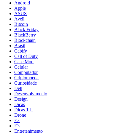
Android
Apple
ASUS
Avell
Bitcoin
Black Friday
BlackBerry
Blockchain
Brasil
Cabify
Call of Duty
Case Mod
Celular
Computador
Criptomoeda
Curiosidade
Dell
Desenvolvimento
Design
Dicas
Dicas T.I.
Drone
E3
E3
Entretenimento