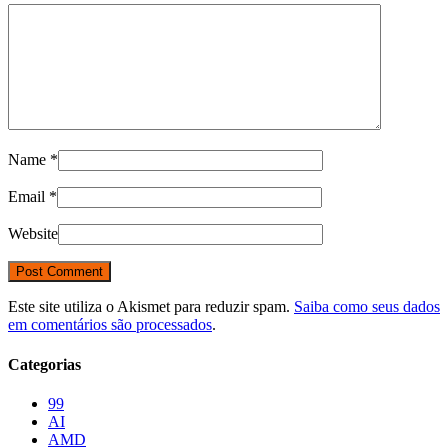
Name
*
Email
*
Website
Este site utiliza o Akismet para reduzir spam.
Saiba como seus dados
em comentários são processados
.
Categorias
99
AI
AMD