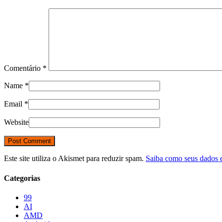
Comentário
*
Name
*
Email
*
Website
Este site utiliza o Akismet para reduzir spam.
Saiba como seus dados 
Categorias
99
AI
AMD