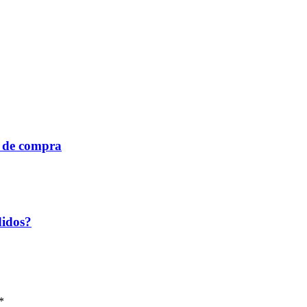
a de compra
didos?
*