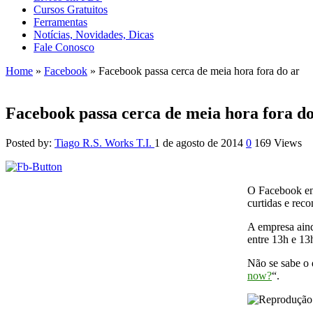
Cursos Gratuitos
Ferramentas
Notícias, Novidades, Dicas
Fale Conosco
Home
»
Facebook
»
Facebook passa cerca de meia hora fora do ar
Facebook passa cerca de meia hora fora do
Posted by:
Tiago R.S. Works T.I.
1 de agosto de 2014
0
169 Views
O Facebook enf
curtidas e rec
A empresa aind
entre 13h e 13
Não se sabe o 
now?
“.