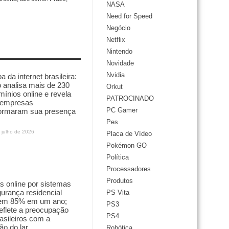
NASA
Need for Speed
Negócio
Netflix
Nintendo
Novidade
Nvidia
 da internet brasileira:
 analisa mais de 230
Orkut
mínios online e revela
PATROCINADO
empresas
PC Gamer
formaram sua presença
Pes
 julho de 2026
Placa de Vídeo
Pokémon GO
Política
Processadores
Produtos
 online por sistemas
urança residencial
PS Vita
em 85% em um ano;
PS3
reflete a preocupação
PS4
asileiros com a
ão do lar
Robótica