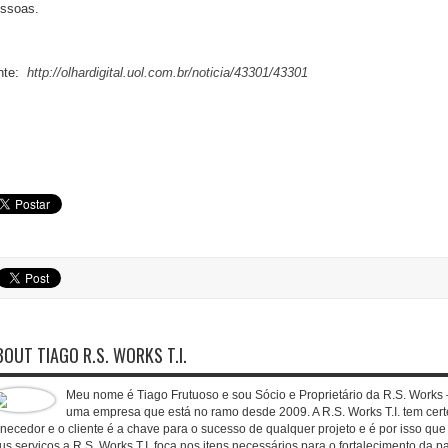
ssoas.
nte:
http://olhardigital.uol.com.br/noticia/43301/43301
BOUT TIAGO R.S. WORKS T.I.
Meu nome é Tiago Frutuoso e sou Sócio e Proprietário da R.S. Works –
uma empresa que está no ramo desde 2009. A R.S. Works T.I. tem cert
rnecedor e o cliente é a chave para o sucesso de qualquer projeto e é por isso qu
us serviços a R.S. Works T.I. foca nos itens necessários para o fortalecimento da pa