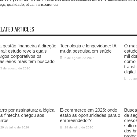
eço, qualidade, ética, transparência.
ELATED ARTICLES
 gestão financeira à direção
Tecnologia e longevidade: IA
O mapa
ral: estudo revela quais
muda pesquisa em saúde
estudo
rgos corporativos os
mil do
5 de agosto de 2026
asileiros mais têm buscado
como 
trans
5 de agosto de 2026
digital
29 de
rro por assinatura: a lógica
E-commerce em 2026: onde
Buscas
s fintechs chegou aos
estão as oportunidades para o
de seg
rros
empreendedor?
cresc
salto 
29 de julho de 2026
29 de julho de 2026
dos br
proteç