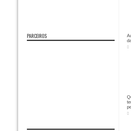
PARCEIROS
Au
da
Qu
te
p