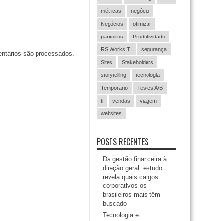
métricas
negócio
Negócios
otimizar
parceiros
Produtividade
RS Works TI
segurança
ntários são processados
.
Sites
Stakeholders
storytelling
tecnologia
Temporario
Testes A/B
ti
vendas
viagem
websites
POSTS RECENTES
Da gestão financeira à
direção geral: estudo
revela quais cargos
corporativos os
brasileiros mais têm
buscado
Tecnologia e