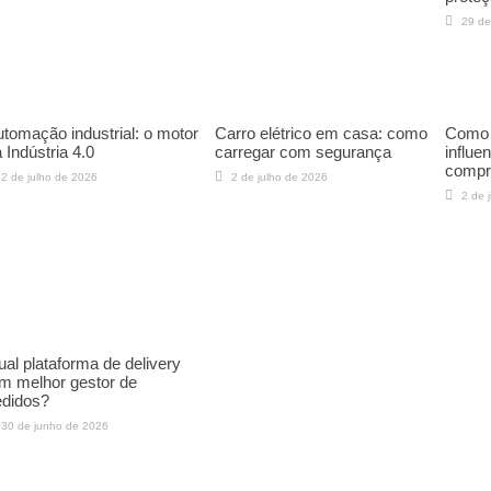
29 de
tomação industrial: o motor
Carro elétrico em casa: como
Como a
 Indústria 4.0
carregar com segurança
influe
compr
2 de julho de 2026
2 de julho de 2026
2 de 
al plataforma de delivery
m melhor gestor de
edidos?
30 de junho de 2026