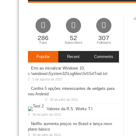
286
52
307
Fans
Subscribers
Followers
Popular
Recent
Comments
Erro ao inicializar Windows 10,
c:\windows\System32\Logfiles\Srt\SrtTrail.txt
5 de agosto de 2017
Confira 5 opções interessantes de widgets para
seu Android
30 de julho de 2011
Valores da R.S. Works T.I.
30 de julho de 2012
Netflix aumenta preços no Brasil e lança novo
plano básico
30 de julho de 2012