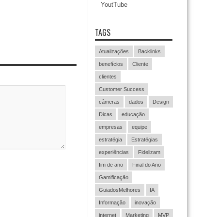
YoutTube
TAGS
Atualizações
Backlinks
benefícios
Cliente
clientes
Customer Success
câmeras
dados
Design
Dicas
educação
empresas
equipe
estratégia
Estratégias
experiências
Fidelizam
fim de ano
Final do Ano
Gamificação
GuiadosMelhores
IA
Informação
inovação
internet
Marketing
MVP