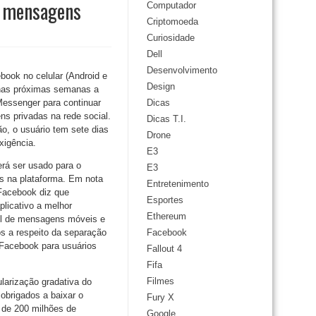
de mensagens
Computador
Criptomoeda
Curiosidade
Dell
Desenvolvimento
ook no celular (Android e
Design
 nas próximas semanas a
 Messenger para continuar
Dicas
 privadas na rede social.
Dicas T.I.
ção, o usuário tem sete dias
Drone
xigência.
E3
erá ser usado para o
E3
s na plataforma. Em nota
Entretenimento
 Facebook diz que
Esportes
plicativo a melhor
Ethereum
el de mensagens móveis e
os a respeito da separação
Facebook
Facebook para usuários
Fallout 4
Fifa
Filmes
ularização gradativa do
obrigados a baixar o
Fury X
 de 200 milhões de
Google