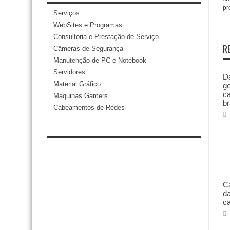
pr
Serviços
WebSites e Programas
Consultoria e Prestação de Serviço
R
Câmeras de Segurança
Manutenção de PC e Notebook
Servidores
Da
Material Gráfico
ge
ca
Maquinas Gamers
br
Cabeamentos de Redes
Ca
da
ca