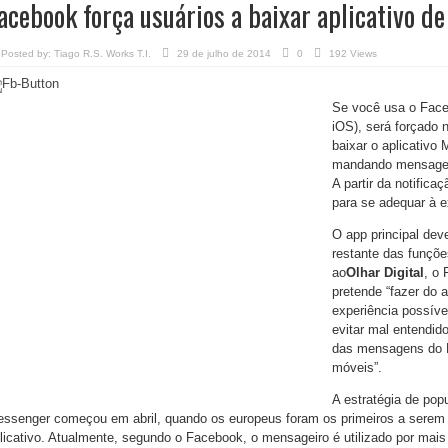
acebook força usuários a baixar aplicativo 
Posted by:
Tiago R.S. Works T.I.
29 de julho de 2014
0
192 Views
Se você usa o Faceb
iOS), será forçado
baixar o aplicativo
mandando mensagens
A partir da notifica
para se adequar à e
O app principal dev
restante das funçõe
ao
Olhar Digital
, o
pretende “fazer do a
experiência possív
evitar mal entendid
das mensagens do 
móveis”.
A estratégia de pop
ssenger começou em abril, quando os europeus foram os primeiros a serem 
licativo. Atualmente, segundo o Facebook, o mensageiro é utilizado por mais