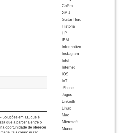
GoPro
GPU
Guitar Hero
História
HP
IBM
Informativo
Instagram
Intel
Internet
IOS
IoT
iPhone
Jogos
LinkedIn
Linux
Mac
 Soluções em T.I., que é
Microsoft
eza que a parceria entre o
e na oportunidade de oferecer
Mundo
rceria, tais como: Prazo,