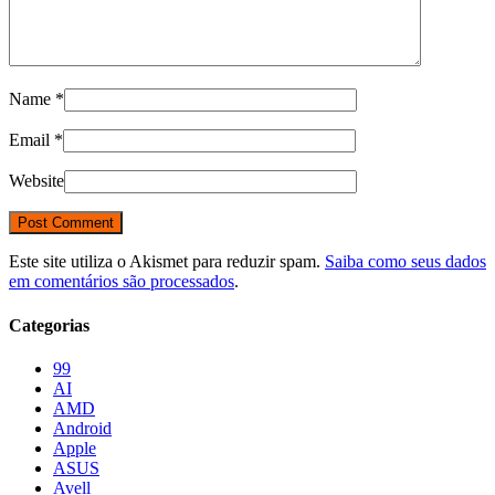
Name
*
Email
*
Website
Este site utiliza o Akismet para reduzir spam.
Saiba como seus dados
em comentários são processados
.
Categorias
99
AI
AMD
Android
Apple
ASUS
Avell