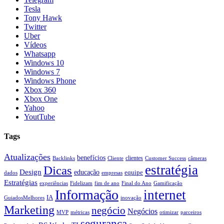
Tesla
Tony Hawk
Twitter
Uber
Vídeos
Whatsapp
Windows 10
Windows 7
Windows Phone
Xbox 360
Xbox One
Yahoo
YoutTube
Tags
Atualizações
benefícios
clientes
Backlinks
Cliente
Customer Success
câmeras
estratégia
Dicas
Design
educação
equipe
dados
empresas
Estratégias
experiências
Fidelizam
fim de ano
Final do Ano
Gamificação
Informação
internet
IA
GuiadosMelhores
inovação
Marketing
negócio
Negócios
MVP
métricas
otimizar
parceiros
segurança