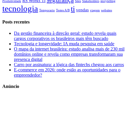
RS Works TI
Produtividade
Sites
Stakeholders
storytelling
tecnologia
ti
vendas
Temporario
Testes A/B
viagem
websites
Posts recentes
Da gestão financeira à direção geral: estudo revela quais
cargos corporativos os brasileiros mais têm buscado
Tecnologia e longevidade: IA muda pesquisa em saúde
O mapa da internet brasileira: estudo analisa mais de 230 mil
domínios online e revela como empresas transformaram sua
presença digital
Carro por assinatura: a lógica das fintechs chegou aos carros
E-commerce em 2026: onde estão as oportunidades para o
empreendedor?
Anúncio