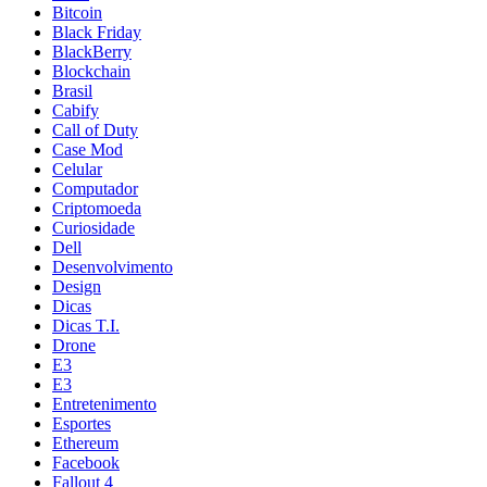
Bitcoin
Black Friday
BlackBerry
Blockchain
Brasil
Cabify
Call of Duty
Case Mod
Celular
Computador
Criptomoeda
Curiosidade
Dell
Desenvolvimento
Design
Dicas
Dicas T.I.
Drone
E3
E3
Entretenimento
Esportes
Ethereum
Facebook
Fallout 4