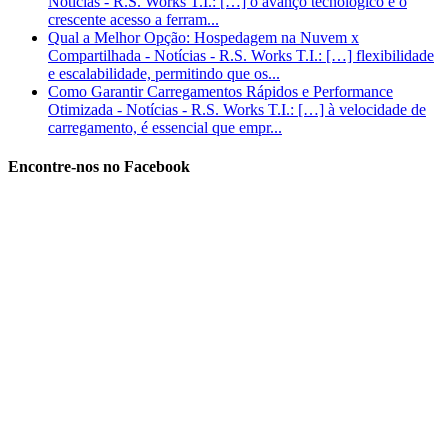
Notícias - R.S. Works T.I.: […] o avanço tecnológico e o
crescente acesso a ferram...
Qual a Melhor Opção: Hospedagem na Nuvem x
Compartilhada - Notícias - R.S. Works T.I.: […] flexibilidade
e escalabilidade, permitindo que os...
Como Garantir Carregamentos Rápidos e Performance
Otimizada - Notícias - R.S. Works T.I.: […] à velocidade de
carregamento, é essencial que empr...
Encontre-nos no Facebook