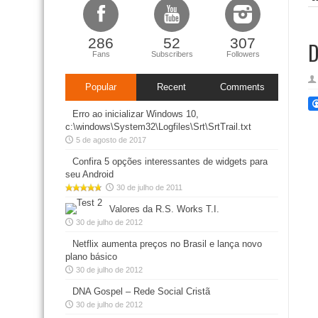
286
52
307
D
Fans
Subscribers
Followers
Popular
Recent
Comments
Erro ao inicializar Windows 10,
c:\windows\System32\Logfiles\Srt\SrtTrail.txt
5 de agosto de 2017
Confira 5 opções interessantes de widgets para
seu Android
30 de julho de 2011
Valores da R.S. Works T.I.
30 de julho de 2012
Netflix aumenta preços no Brasil e lança novo
plano básico
30 de julho de 2012
DNA Gospel – Rede Social Cristã
30 de julho de 2012