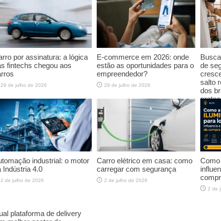
29 de
rro por assinatura: a lógica
E-commerce em 2026: onde
Buscas
s fintechs chegou aos
estão as oportunidades para o
de seg
rros
empreendedor?
cresc
salto 
29 de julho de 2026
29 de julho de 2026
dos br
proteç
29 de
tomação industrial: o motor
Carro elétrico em casa: como
Como a
 Indústria 4.0
carregar com segurança
influe
compr
2 de julho de 2026
2 de julho de 2026
2 de 
al plataforma de delivery