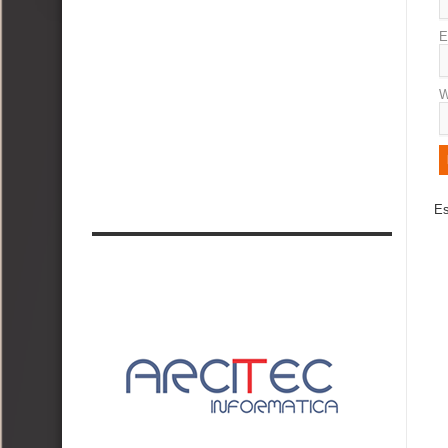
E
W
Es