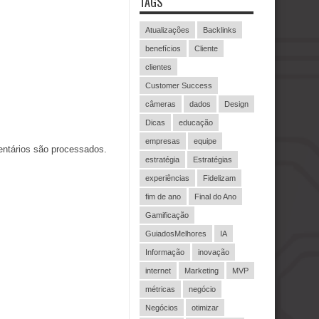
TAGS
Atualizações
Backlinks
benefícios
Cliente
clientes
Customer Success
câmeras
dados
Design
Dicas
educação
empresas
equipe
ntários são processados
.
estratégia
Estratégias
experiências
Fidelizam
fim de ano
Final do Ano
Gamificação
GuiadosMelhores
IA
Informação
inovação
internet
Marketing
MVP
métricas
negócio
Negócios
otimizar