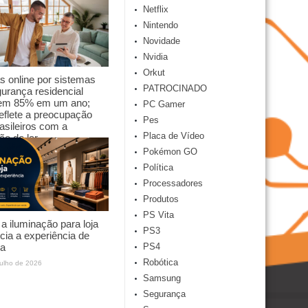
Netflix
 julho de 2026
Nintendo
Novidade
Nvidia
Orkut
 online por sistemas
PATROCINADO
urança residencial
em 85% em um ano;
PC Gamer
reflete a preocupação
Pes
asileiros com a
Placa de Vídeo
ão do lar
Pokémon GO
 julho de 2026
Política
Processadores
Produtos
PS Vita
 iluminação para loja
PS3
ncia a experiência de
a
PS4
Robótica
julho de 2026
Samsung
Segurança