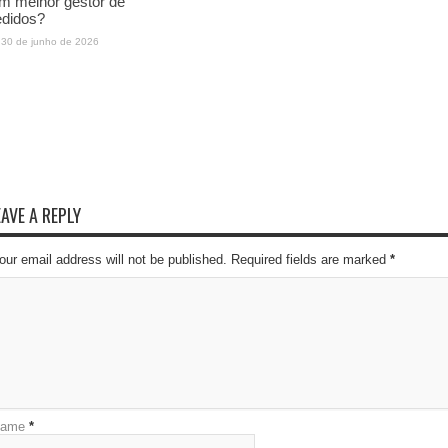
m melhor gestor de
edidos?
30 de junho de 2026
EAVE A REPLY
our email address will not be published. Required fields are marked
*
ame
*