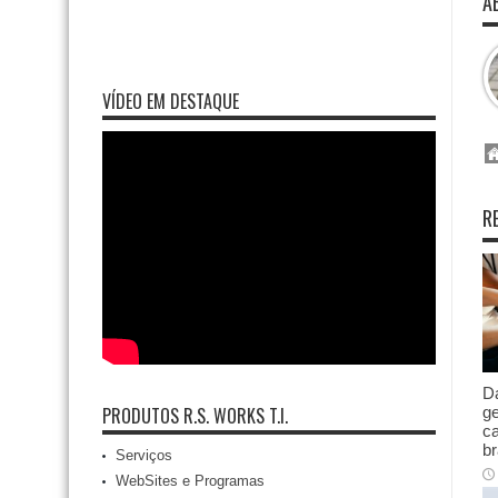
A
VÍDEO EM DESTAQUE
R
Da
ge
PRODUTOS R.S. WORKS T.I.
ca
br
Serviços
WebSites e Programas