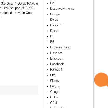
Dell
de 3,5 GHz, 4 GB de RAM, e
e DVD sai por R$ 2.900.
Desenvolvimento
odelo é um All in One,
Design
a.
Dicas
Dicas T.I.
Drone
E3
E3
Entretenimento
Esportes
Ethereum
Facebook
Fallout 4
Fifa
Filmes
Fury X
Google
GoPro
GPU