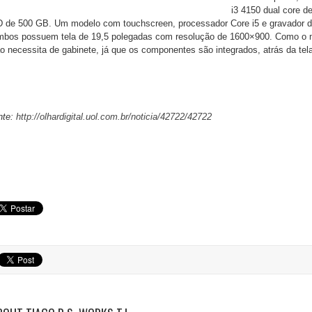
i3 4150 dual core 
 de 500 GB. Um modelo com touchscreen, processador Core i5 e gravador d
bos possuem tela de 19,5 polegadas com resolução de 1600×900. Como o m
o necessita de gabinete, já que os componentes são integrados, atrás da tel
nte:
http://olhardigital.uol.com.br/noticia/42722/42722