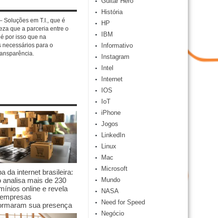
Guitar Hero
História
 Soluções em T.I., que é
HP
eza que a parceria entre o
IBM
 é por isso que na
s necessários para o
Informativo
transparência.
Instagram
Intel
Internet
IOS
IoT
iPhone
Jogos
LinkedIn
Linux
Mac
Microsoft
 da internet brasileira:
 analisa mais de 230
Mundo
mínios online e revela
NASA
empresas
Need for Speed
formaram sua presença
Negócio