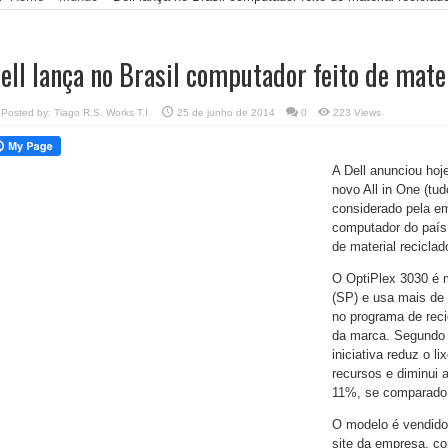
ell lança no Brasil computador feito de mate
Posted by:
Tiago R.S. Works T.I.
25 de junho de 2014
0
223 Views
A Dell anunciou hoj
novo All in One (tu
considerado pela em
computador do país 
de material reciclad
O OptiPlex 3030 é 
(SP) e usa mais de 
no programa de rec
da marca. Segundo a
iniciativa reduz o l
recursos e diminui
11%, se comparado 
O modelo é vendido 
site da empresa, co