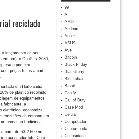
99
AI
rial reciclado
AMD
Android
Apple
ASUS
Avell
e o lançamento de seu
Bitcoin
do em um), o OptiPlex 3030,
Black Friday
presa o primeiro
com peças feitas a partir
BlackBerry
o.
Blockchain
Brasil
montado em Hortolândia
10% de plástico recolhido
Cabify
iclagem de equipamentos
Call of Duty
 fabricante, a
Case Mod
ixo eletrônico, economiza
Celular
 as emissões de carbono em
Computador
ao processo tradicional.
Criptomoeda
a partir de R$ 2.600 no
Curiosidade
m processador Intel Core