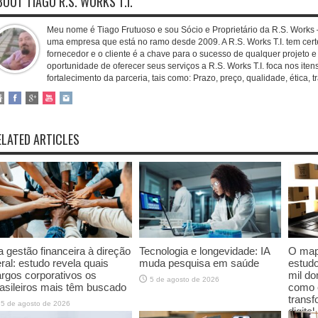
BOUT TIAGO R.S. WORKS T.I.
Meu nome é Tiago Frutuoso e sou Sócio e Proprietário da R.S. Works –
uma empresa que está no ramo desde 2009. A R.S. Works T.I. tem cert
fornecedor e o cliente é a chave para o sucesso de qualquer projeto e
oportunidade de oferecer seus serviços a R.S. Works T.I. foca nos iten
fortalecimento da parceria, tais como: Prazo, preço, qualidade, ética, 
ELATED ARTICLES
 gestão financeira à direção
Tecnologia e longevidade: IA
O mapa
ral: estudo revela quais
muda pesquisa em saúde
estudo
rgos corporativos os
mil do
5 de agosto de 2026
asileiros mais têm buscado
como 
trans
5 de agosto de 2026
digital