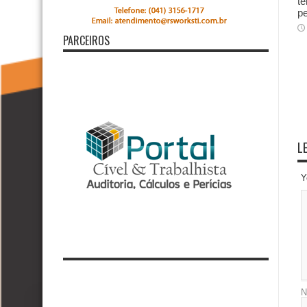
te
p
PARCEIROS
L
Y
N