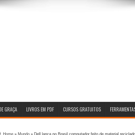
DE GRAÇA
LIVROS EM PDF
CURSOS GRATUITOS
FERRAMENTA
Home
»
Mundo
»
Dell lança no Brasil computador feito de material reciclad