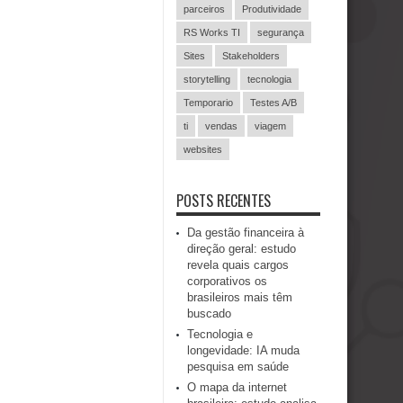
parceiros
Produtividade
RS Works TI
segurança
Sites
Stakeholders
storytelling
tecnologia
Temporario
Testes A/B
ti
vendas
viagem
websites
POSTS RECENTES
Da gestão financeira à
direção geral: estudo
revela quais cargos
corporativos os
brasileiros mais têm
buscado
Tecnologia e
longevidade: IA muda
pesquisa em saúde
O mapa da internet