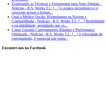
Explorando as Técnicas e Ferramentas para Artes Digitais -
Notícias - R.S. Works T.I.: […] o avanço tecnológico e o
crescente acesso a ferram...
Qual a Melhor Opção: Hospedagem na Nuvem x
Compartilhada - Notícias - R.S. Works T.I.: […] flexibilidade
e escalabilidade, permitindo que os...
Como Garantir Carregamentos Rápidos e Performance
Otimizada - Notícias - R.S. Works T.I.: […] à velocidade de
carregamento, é essencial que empr...
Encontre-nos no Facebook