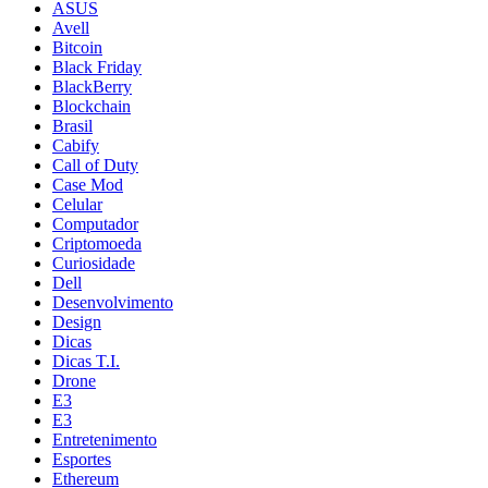
ASUS
Avell
Bitcoin
Black Friday
BlackBerry
Blockchain
Brasil
Cabify
Call of Duty
Case Mod
Celular
Computador
Criptomoeda
Curiosidade
Dell
Desenvolvimento
Design
Dicas
Dicas T.I.
Drone
E3
E3
Entretenimento
Esportes
Ethereum