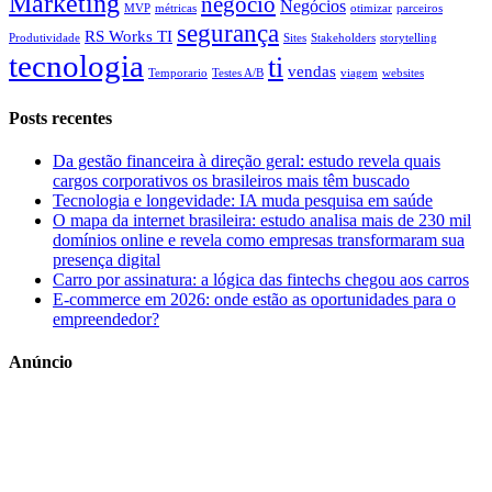
Marketing
negócio
Negócios
MVP
métricas
otimizar
parceiros
segurança
RS Works TI
Produtividade
Sites
Stakeholders
storytelling
tecnologia
ti
vendas
Temporario
Testes A/B
viagem
websites
Posts recentes
Da gestão financeira à direção geral: estudo revela quais
cargos corporativos os brasileiros mais têm buscado
Tecnologia e longevidade: IA muda pesquisa em saúde
O mapa da internet brasileira: estudo analisa mais de 230 mil
domínios online e revela como empresas transformaram sua
presença digital
Carro por assinatura: a lógica das fintechs chegou aos carros
E-commerce em 2026: onde estão as oportunidades para o
empreendedor?
Anúncio