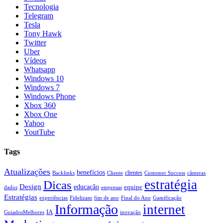
Tecnologia
Telegram
Tesla
Tony Hawk
Twitter
Uber
Vídeos
Whatsapp
Windows 10
Windows 7
Windows Phone
Xbox 360
Xbox One
Yahoo
YoutTube
Tags
Atualizações
benefícios
clientes
Backlinks
Cliente
Customer Success
câmeras
estratégia
Dicas
Design
educação
equipe
dados
empresas
Estratégias
experiências
Fidelizam
fim de ano
Final do Ano
Gamificação
Informação
internet
IA
GuiadosMelhores
inovação