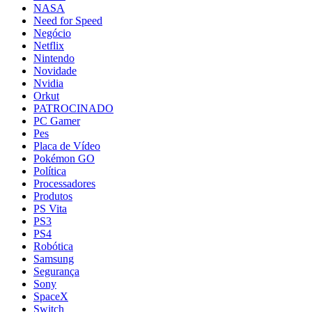
NASA
Need for Speed
Negócio
Netflix
Nintendo
Novidade
Nvidia
Orkut
PATROCINADO
PC Gamer
Pes
Placa de Vídeo
Pokémon GO
Política
Processadores
Produtos
PS Vita
PS3
PS4
Robótica
Samsung
Segurança
Sony
SpaceX
Switch