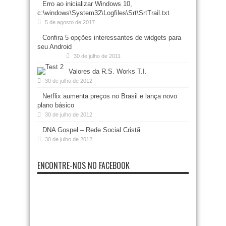
Erro ao inicializar Windows 10,
c:\windows\System32\Logfiles\Srt\SrtTrail.txt
5 de agosto de 2017
Confira 5 opções interessantes de widgets para
seu Android
30 de julho de 2011
Valores da R.S. Works T.I.
30 de julho de 2012
Netflix aumenta preços no Brasil e lança novo
plano básico
30 de julho de 2012
DNA Gospel – Rede Social Cristã
30 de julho de 2012
ENCONTRE-NOS NO FACEBOOK