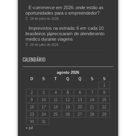
E-commerce em 2026: onde estão as
oportunidades para o empreendedor?
29 de julho de 2026
Imprevistos na estrada: 6 em cada 10
brasileiros jáprecisaram de atendimento
médico durante viagens
29 de julho de 2026
CALENDÁRIO
agosto 2026
D
S
T
Q
Q
S
S
1
2
3
4
5
6
7
8
9
10
11
12
13
14
15
16
17
18
19
20
21
22
23
24
25
26
27
28
29
30
31
« jul