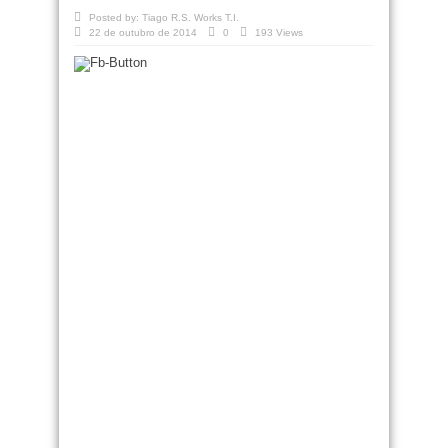
Posted by:
Tiago R.S. Works T.I.
22 de outubro de 2014
0
193 Views