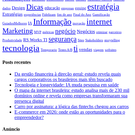
estratégia
Dicas
Design
educação
equipe
dados
empresas
Estratégias
experiências
Fidelizam
fim de ano
Final do Ano
Gamificação
Informação
internet
IA
GuiadosMelhores
inovação
Marketing
negócio
Negócios
MVP
métricas
otimizar
parceiros
segurança
RS Works TI
Produtividade
Sites
Stakeholders
storytelling
tecnologia
ti
vendas
Temporario
Testes A/B
viagem
websites
Posts recentes
Da gestão financeira à direção geral: estudo revela quais
cargos corporativos os brasileiros mais têm buscado
Tecnologia e longevidade: IA muda pesquisa em saúde
O mapa da internet brasileira: estudo analisa mais de 230 mil
domínios online e revela como empresas transformaram sua
presença digital
Carro por assinatura: a lógica das fintechs chegou aos carros
E-commerce em 2026: onde estão as oportunidades para o
empreendedor?
Anúncio