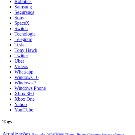
Robótica
Samsung
Segurança
Sony
SpaceX
Switch
Tecnologia
Telegram
Tesla
Tony Hawk
Twitter
Uber
Vídeos
Whatsapp
Windows 10
Windows 7
Windows Phone
Xbox 360
Xbox One
Yahoo
YoutTube
Tags
Atualizações
benefícios
clientes
Backlinks
Cliente
Customer Success
câmeras