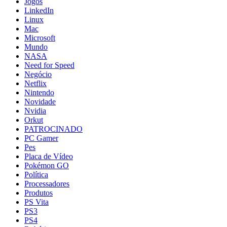
Jogos
LinkedIn
Linux
Mac
Microsoft
Mundo
NASA
Need for Speed
Negócio
Netflix
Nintendo
Novidade
Nvidia
Orkut
PATROCINADO
PC Gamer
Pes
Placa de Vídeo
Pokémon GO
Política
Processadores
Produtos
PS Vita
PS3
PS4