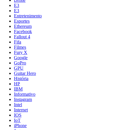
Drone
E3
E3
Entretenimento
Esportes
Ethereum
Facebook
Fallout 4
Fifa
Filmes
Fury X
Google
GoPro
GPU
Guitar Hero
História
HP
IBM
Informativo
Instagram
Intel
Internet
IOS
IoT
iPhone