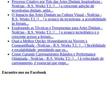
Processo Criativo por Trás das Artes Digitais Inspiradoras -
Notícias - R.S. Works T.I.: […] a crescente adoção de
tecnologias digitais, artist...
O Impacto das Artes Digitais na Cultura Visual - Notícias -
R.S. Works T.I.: […] o avanço da tecnologia, a acessibilidade
às ferram...
Explorando as Técnicas e Ferramentas para Artes Digitais -
Notícias - R.S. Works T.I.: […] o avanço tecnológico e o
crescente acesso a ferram...
Qual a Melhor Opção: Hospedagem na Nuvem x
Compartilhada - Notícias - R.S. Works T.I.: […] flexibilidade
e escalabilidade, permitindo que os...
Como Garantir Carregamentos Rápidos e Performance
Otimizada - Notícias - R.S. Works T.I.: […] à velocidade de
carregamento, é essencial que empr...
Encontre-nos no Facebook