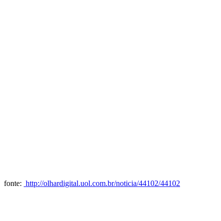
fonte:
http://olhardigital.uol.com.br/noticia/44102/44102