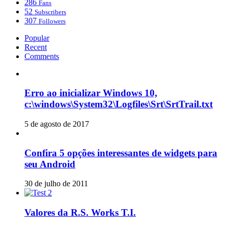
286
Fans
52
Subscribers
307
Followers
Popular
Recent
Comments
Erro ao inicializar Windows 10,
c:\windows\System32\Logfiles\Srt\SrtTrail.txt
5 de agosto de 2017
Confira 5 opções interessantes de widgets para
seu Android
30 de julho de 2011
Valores da R.S. Works T.I.