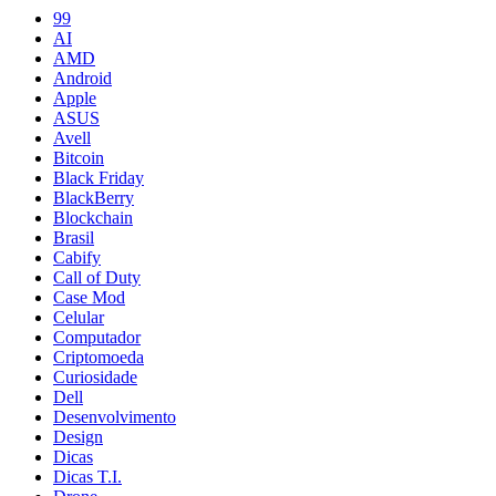
99
AI
AMD
Android
Apple
ASUS
Avell
Bitcoin
Black Friday
BlackBerry
Blockchain
Brasil
Cabify
Call of Duty
Case Mod
Celular
Computador
Criptomoeda
Curiosidade
Dell
Desenvolvimento
Design
Dicas
Dicas T.I.