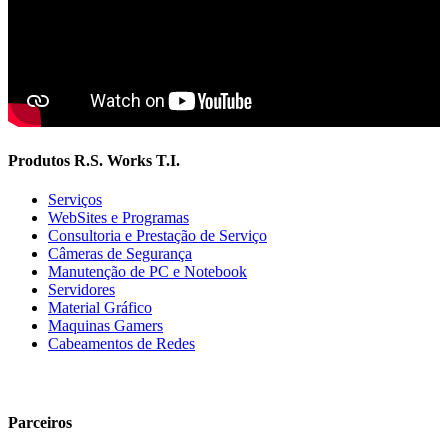
Produtos R.S. Works T.I.
Serviços
WebSites e Programas
Consultoria e Prestação de Serviço
Câmeras de Segurança
Manutenção de PC e Notebook
Servidores
Material Gráfico
Maquinas Gamers
Cabeamentos de Redes
Parceiros