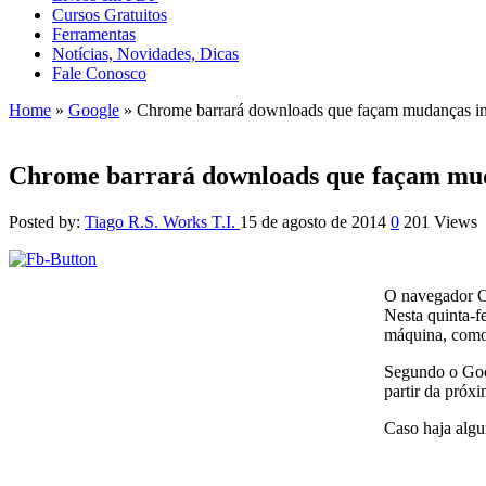
Cursos Gratuitos
Ferramentas
Notícias, Novidades, Dicas
Fale Conosco
Home
»
Google
»
Chrome barrará downloads que façam mudanças i
Chrome barrará downloads que façam mud
Posted by:
Tiago R.S. Works T.I.
15 de agosto de 2014
0
201 Views
O navegador C
Nesta quinta-f
máquina, como 
Segundo o Goog
partir da próx
Caso haja algu