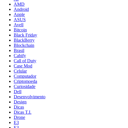
AMD
Android
Apple
ASUS
Avell
Bitcoin
Black Friday
BlackBerry
Blockchain
Brasil
Cabify
Call of Duty
Case Mod
Celular
Computador
Criptomoeda
Curiosidade
Dell
Desenvolvimento
Design
Dicas
Dicas T.I.
Drone
E3
E3