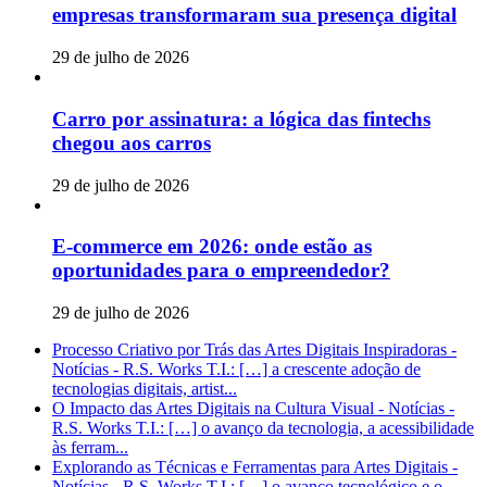
empresas transformaram sua presença digital
29 de julho de 2026
Carro por assinatura: a lógica das fintechs
chegou aos carros
29 de julho de 2026
E-commerce em 2026: onde estão as
oportunidades para o empreendedor?
29 de julho de 2026
Processo Criativo por Trás das Artes Digitais Inspiradoras -
Notícias - R.S. Works T.I.: […] a crescente adoção de
tecnologias digitais, artist...
O Impacto das Artes Digitais na Cultura Visual - Notícias -
R.S. Works T.I.: […] o avanço da tecnologia, a acessibilidade
às ferram...
Explorando as Técnicas e Ferramentas para Artes Digitais -
Notícias - R.S. Works T.I.: […] o avanço tecnológico e o