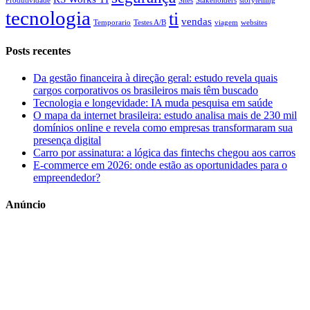
Produtividade
Sites
Stakeholders
storytelling
tecnologia
ti
vendas
Temporario
Testes A/B
viagem
websites
Posts recentes
Da gestão financeira à direção geral: estudo revela quais
cargos corporativos os brasileiros mais têm buscado
Tecnologia e longevidade: IA muda pesquisa em saúde
O mapa da internet brasileira: estudo analisa mais de 230 mil
domínios online e revela como empresas transformaram sua
presença digital
Carro por assinatura: a lógica das fintechs chegou aos carros
E-commerce em 2026: onde estão as oportunidades para o
empreendedor?
Anúncio