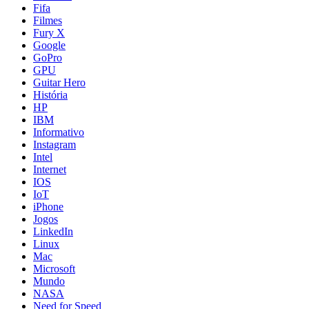
Fifa
Filmes
Fury X
Google
GoPro
GPU
Guitar Hero
História
HP
IBM
Informativo
Instagram
Intel
Internet
IOS
IoT
iPhone
Jogos
LinkedIn
Linux
Mac
Microsoft
Mundo
NASA
Need for Speed