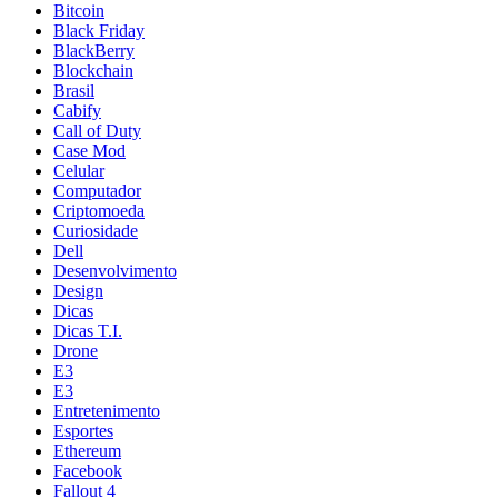
Bitcoin
Black Friday
BlackBerry
Blockchain
Brasil
Cabify
Call of Duty
Case Mod
Celular
Computador
Criptomoeda
Curiosidade
Dell
Desenvolvimento
Design
Dicas
Dicas T.I.
Drone
E3
E3
Entretenimento
Esportes
Ethereum
Facebook
Fallout 4