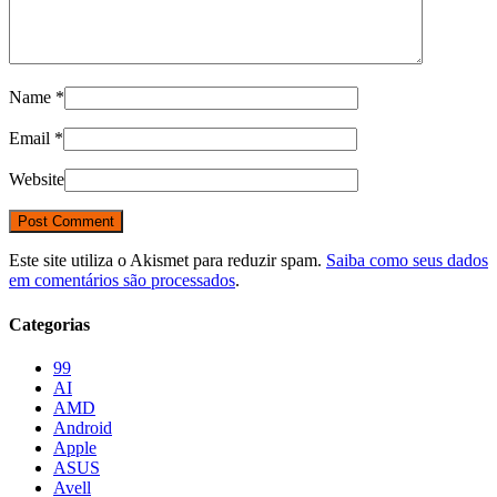
Name
*
Email
*
Website
Este site utiliza o Akismet para reduzir spam.
Saiba como seus dados
em comentários são processados
.
Categorias
99
AI
AMD
Android
Apple
ASUS
Avell