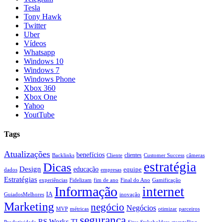
Tesla
Tony Hawk
Twitter
Uber
Vídeos
Whatsapp
Windows 10
Windows 7
Windows Phone
Xbox 360
Xbox One
Yahoo
YoutTube
Tags
Atualizações
benefícios
clientes
Backlinks
Cliente
Customer Success
câmeras
estratégia
Dicas
Design
educação
equipe
dados
empresas
Estratégias
experiências
Fidelizam
fim de ano
Final do Ano
Gamificação
Informação
internet
IA
GuiadosMelhores
inovação
Marketing
negócio
Negócios
MVP
métricas
otimizar
parceiros
segurança
RS Works TI