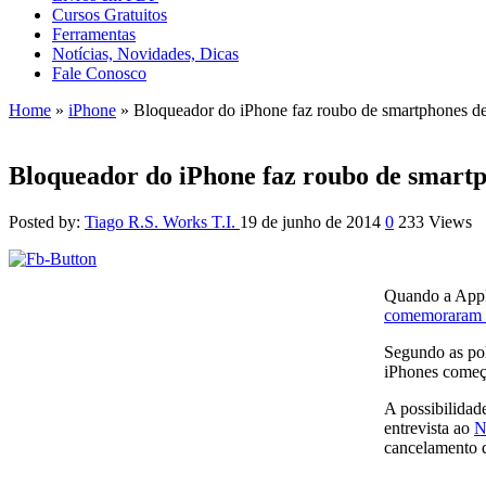
Cursos Gratuitos
Ferramentas
Notícias, Novidades, Dicas
Fale Conosco
Home
»
iPhone
»
Bloqueador do iPhone faz roubo de smartphones d
Bloqueador do iPhone faz roubo de smart
Posted by:
Tiago R.S. Works T.I.
19 de junho de 2014
0
233 Views
Quando a Apple
comemoraram o 
Segundo as pol
iPhones começo
A possibilidad
entrevista ao
N
cancelamento d