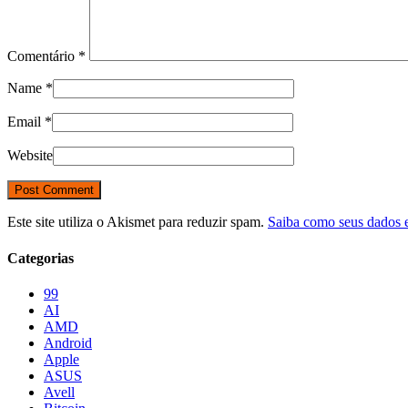
Comentário
*
Name
*
Email
*
Website
Este site utiliza o Akismet para reduzir spam.
Saiba como seus dados 
Categorias
99
AI
AMD
Android
Apple
ASUS
Avell