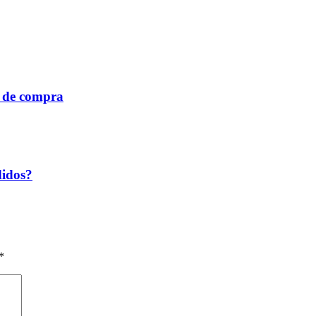
a de compra
didos?
*