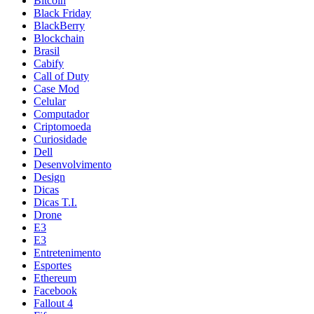
Bitcoin
Black Friday
BlackBerry
Blockchain
Brasil
Cabify
Call of Duty
Case Mod
Celular
Computador
Criptomoeda
Curiosidade
Dell
Desenvolvimento
Design
Dicas
Dicas T.I.
Drone
E3
E3
Entretenimento
Esportes
Ethereum
Facebook
Fallout 4