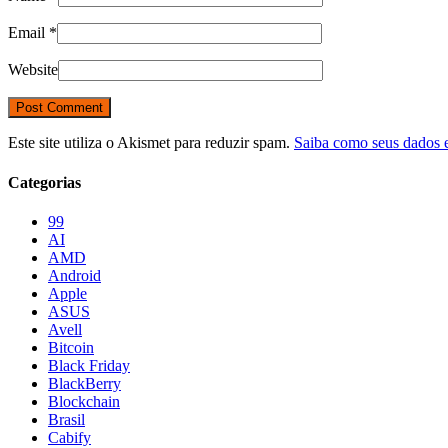
Email
*
Website
Este site utiliza o Akismet para reduzir spam.
Saiba como seus dados 
Categorias
99
AI
AMD
Android
Apple
ASUS
Avell
Bitcoin
Black Friday
BlackBerry
Blockchain
Brasil
Cabify