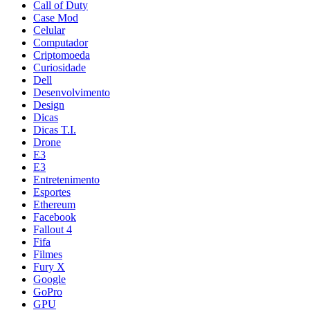
Call of Duty
Case Mod
Celular
Computador
Criptomoeda
Curiosidade
Dell
Desenvolvimento
Design
Dicas
Dicas T.I.
Drone
E3
E3
Entretenimento
Esportes
Ethereum
Facebook
Fallout 4
Fifa
Filmes
Fury X
Google
GoPro
GPU