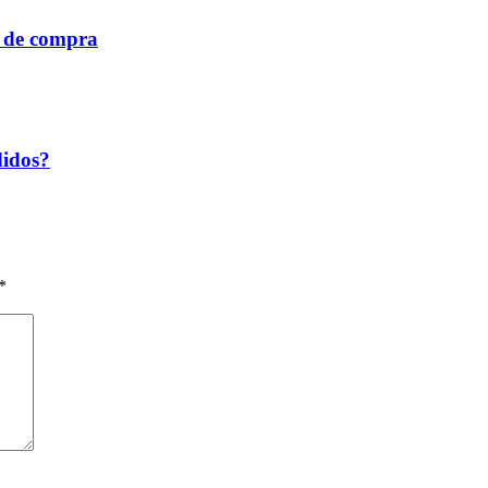
a de compra
didos?
*