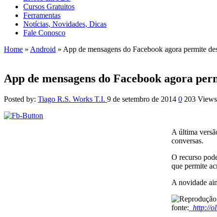
Cursos Gratuitos
Ferramentas
Notícias, Novidades, Dicas
Fale Conosco
Home
»
Android
»
App de mensagens do Facebook agora permite des
App de mensagens do Facebook agora permi
Posted by:
Tiago R.S. Works T.I.
9 de setembro de 2014
0
203 Views
A última versã
conversas.
O recurso pode
que permite acr
A novidade ain
fonte:
http://o