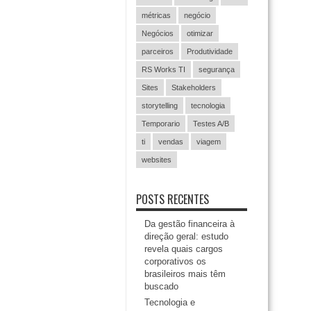
métricas
negócio
Negócios
otimizar
parceiros
Produtividade
RS Works TI
segurança
Sites
Stakeholders
storytelling
tecnologia
Temporario
Testes A/B
ti
vendas
viagem
websites
POSTS RECENTES
Da gestão financeira à
direção geral: estudo
revela quais cargos
corporativos os
brasileiros mais têm
buscado
Tecnologia e