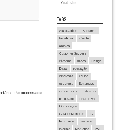
YoutTube
TAGS
Atualizações
Backlinks
benefícios
Cliente
clientes
Customer Success
câmeras
dados
Design
Dicas
educação
empresas
equipe
estratégia
Estratégias
experiências
Fidelizam
ntários são processados
.
fim de ano
Final do Ano
Gamificação
GuiadosMelhores
IA
Informação
inovação
internet
Marketing
MVP