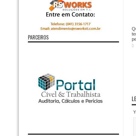
Qu
te
PARCEIROS
p
L
Y