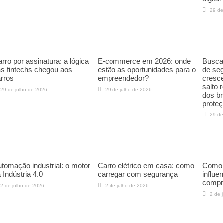
29 de
rro por assinatura: a lógica
E-commerce em 2026: onde
Buscas
s fintechs chegou aos
estão as oportunidades para o
de seg
rros
empreendedor?
cresc
salto 
29 de julho de 2026
29 de julho de 2026
dos br
proteç
29 de
tomação industrial: o motor
Carro elétrico em casa: como
Como a
 Indústria 4.0
carregar com segurança
influe
compr
2 de julho de 2026
2 de julho de 2026
2 de 