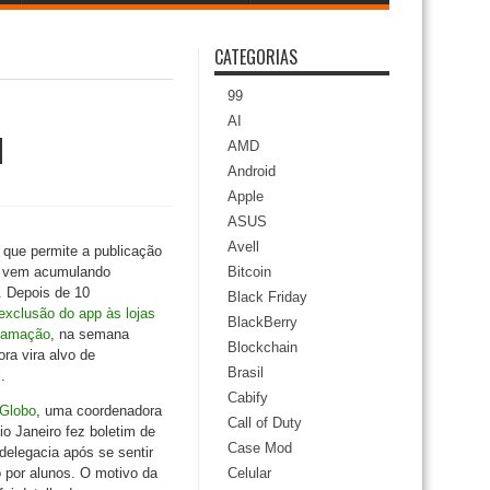
CATEGORIAS
99
AI
l
AMD
Android
Apple
ASUS
Avell
, que permite a publicação
, vem acumulando
Bitcoin
. Depois de 10
Black Friday
exclusão do app às lojas
BlackBerry
ifamação
, na semana
Blockchain
ra vira alvo de
Brasil
.
Cabify
Globo
, uma coordenadora
Call of Duty
o Janeiro fez boletim de
Case Mod
elegacia após se sentir
 por alunos. O motivo da
Celular