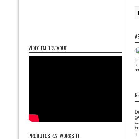
A
VÍDEO EM DESTAQUE
fo
se
pr
R
Da
ge
ca
br
PRODUTOS R.S. WORKS T.I.