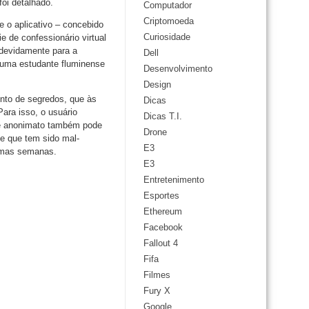
foi detalhado.
Computador
Criptomoeda
 o aplicativo – concebido
Curiosidade
e de confessionário virtual
ndevidamente para a
Dell
 uma estudante fluminense
Desenvolvimento
Design
nto de segredos, que às
Dicas
ara isso, o usuário
Dicas T.I.
ste anonimato também pode
Drone
de que tem sido mal-
E3
timas semanas.
E3
Entretenimento
Esportes
Ethereum
Facebook
Fallout 4
Fifa
Filmes
Fury X
Google