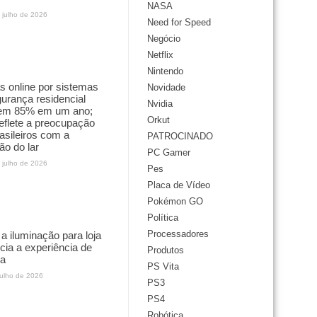
NASA
 julho de 2026
Need for Speed
Negócio
Netflix
Nintendo
 online por sistemas
Novidade
urança residencial
Nvidia
em 85% em um ano;
Orkut
reflete a preocupação
asileiros com a
PATROCINADO
ão do lar
PC Gamer
 julho de 2026
Pes
Placa de Vídeo
Pokémon GO
Política
Processadores
 iluminação para loja
ncia a experiência de
Produtos
a
PS Vita
julho de 2026
PS3
PS4
Robótica