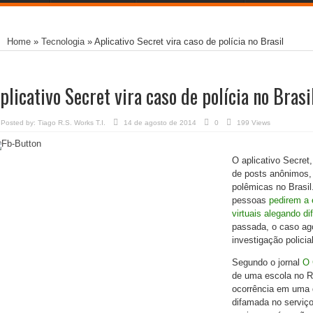
Home
»
Tecnologia
»
Aplicativo Secret vira caso de polícia no Brasil
plicativo Secret vira caso de polícia no Brasi
Posted by:
Tiago R.S. Works T.I.
14 de agosto de 2014
0
199 Views
O aplicativo Secret
de posts anônimos
polêmicas no Brasil
pessoas
pedirem a 
virtuais alegando d
passada, o caso ago
investigação policial
Segundo o jornal
O 
de uma escola no Ri
ocorrência em uma d
difamada no serviço