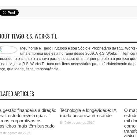
BOUT TIAGO R.S. WORKS T.I.
Meu nome é Tiago Frutuoso e sou Sócio e Proprietário da R.S. Works –
uma empresa que está no ramo desde 2009. A R.S. Works T.I. tem cert
rnecedor e o cliente é a chave para o sucesso de qualquer projeto e é por isso qu
us serviços a R.S. Works T.I. foca nos itens necessários para o fortalecimento da pa
eço, qualidade, ética, transparência.
ELATED ARTICLES
 gestão financeira à direção
Tecnologia e longevidade: IA
O mapa
ral: estudo revela quais
muda pesquisa em saúde
estudo
rgos corporativos os
mil do
5 de agosto de 2026
asileiros mais têm buscado
como 
trans
5 de agosto de 2026
digital