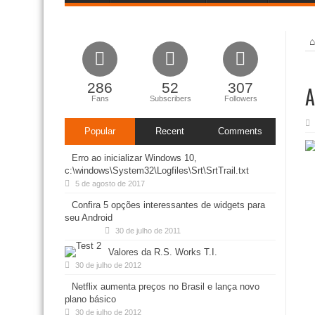
286
52
307
A
Fans
Subscribers
Followers
Popular
Recent
Comments
Erro ao inicializar Windows 10,
c:\windows\System32\Logfiles\Srt\SrtTrail.txt
5 de agosto de 2017
Confira 5 opções interessantes de widgets para
seu Android
30 de julho de 2011
Valores da R.S. Works T.I.
30 de julho de 2012
Netflix aumenta preços no Brasil e lança novo
plano básico
30 de julho de 2012