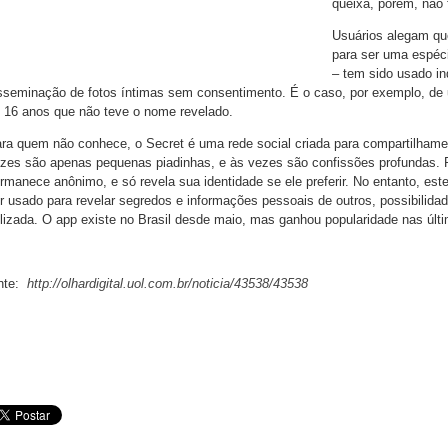
queixa, porém, não 
Usuários alegam que
para ser uma espéci
– tem sido usado i
sseminação de fotos íntimas sem consentimento. É o caso, por exemplo, de
 16 anos que não teve o nome revelado.
ra quem não conhece, o Secret é uma rede social criada para compartilhame
zes são apenas pequenas piadinhas, e às vezes são confissões profundas. P
rmanece anônimo, e só revela sua identidade se ele preferir. No entanto, e
r usado para revelar segredos e informações pessoais de outros, possibilida
ilizada. O app existe no Brasil desde maio, mas ganhou popularidade nas úl
nte:
http://olhardigital.uol.com.br/noticia/43538/43538