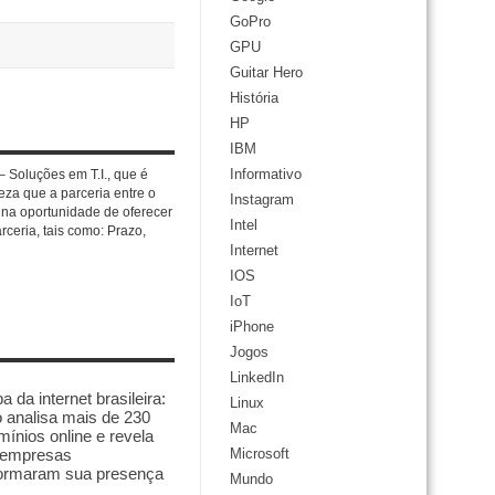
GoPro
GPU
Guitar Hero
História
HP
IBM
Informativo
 Soluções em T.I., que é
eza que a parceria entre o
Instagram
e na oportunidade de oferecer
Intel
rceria, tais como: Prazo,
Internet
IOS
IoT
iPhone
Jogos
LinkedIn
 da internet brasileira:
Linux
 analisa mais de 230
Mac
mínios online e revela
empresas
Microsoft
formaram sua presença
Mundo