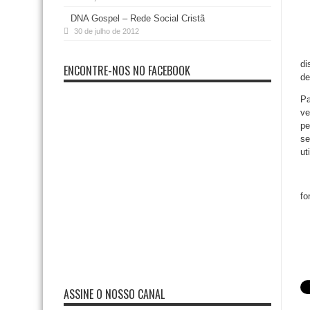
DNA Gospel – Rede Social Cristã
30 de julho de 2012
di
ENCONTRE-NOS NO FACEBOOK
de
Pa
ve
pe
se
ut
fo
ASSINE O NOSSO CANAL