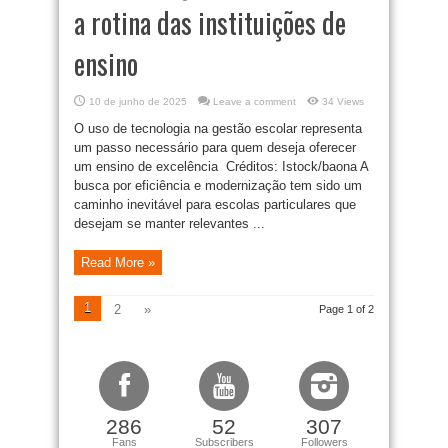
a rotina das instituições de
ensino
10 de junho de 2025
Leave a comment
34 Views
O uso de tecnologia na gestão escolar representa
um passo necessário para quem deseja oferecer
um ensino de excelência Créditos: Istock/baona A
busca por eficiência e modernização tem sido um
caminho inevitável para escolas particulares que
desejam se manter relevantes ...
Read More »
1
2
»
Page 1 of 2
286
52
307
Fans
Subscribers
Followers