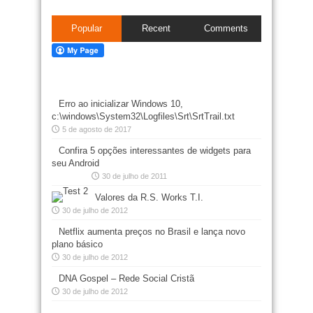
Popular
Recent
Comments
Erro ao inicializar Windows 10,
c:\windows\System32\Logfiles\Srt\SrtTrail.txt
5 de agosto de 2017
Confira 5 opções interessantes de widgets para
seu Android
30 de julho de 2011
Valores da R.S. Works T.I.
30 de julho de 2012
Netflix aumenta preços no Brasil e lança novo
plano básico
30 de julho de 2012
DNA Gospel – Rede Social Cristã
30 de julho de 2012