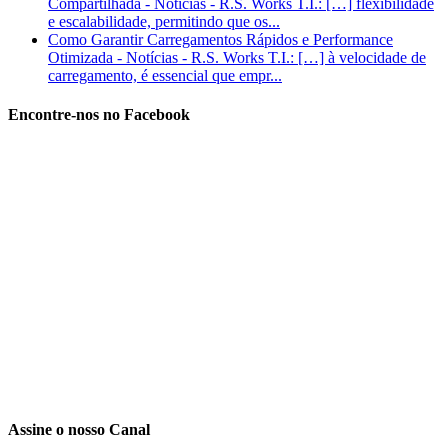
Compartilhada - Notícias - R.S. Works T.I.: […] flexibilidade
e escalabilidade, permitindo que os...
Como Garantir Carregamentos Rápidos e Performance
Otimizada - Notícias - R.S. Works T.I.: […] à velocidade de
carregamento, é essencial que empr...
Encontre-nos no Facebook
Assine o nosso Canal