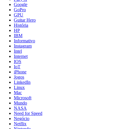
Google
GoPro
GPU
Guitar Hero
História
HP
IBM
Informativo
Instagram
Intel
Internet
IOS
IoT
iPhone
Jogos
LinkedIn
Linux
Mac
Microsoft
Mundo
NASA
Need for Speed
Negócio
Netflix
Nintendo