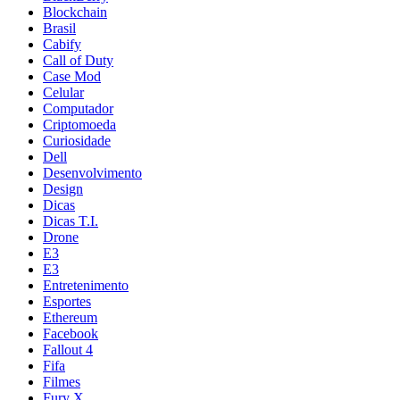
Blockchain
Brasil
Cabify
Call of Duty
Case Mod
Celular
Computador
Criptomoeda
Curiosidade
Dell
Desenvolvimento
Design
Dicas
Dicas T.I.
Drone
E3
E3
Entretenimento
Esportes
Ethereum
Facebook
Fallout 4
Fifa
Filmes
Fury X