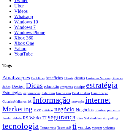
Twitter
Uber
Vídeos
Whatsapp
Windows 10
Windows 7
Windows Phone
Xbox 360
Xbox One
Yahoo
YoutTube
Tags
Atualizações
benefícios
clientes
Backlinks
Cliente
Customer Success
câmeras
estratégia
Dicas
Design
educação
equipe
dados
empresas
Estratégias
experiências
Fidelizam
fim de ano
Final do Ano
Gamificação
Informação
internet
IA
GuiadosMelhores
inovação
Marketing
negócio
Negócios
MVP
métricas
otimizar
parceiros
segurança
RS Works TI
Produtividade
Sites
Stakeholders
storytelling
tecnologia
ti
vendas
Temporario
Testes A/B
viagem
websites