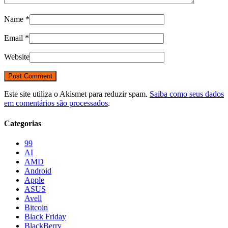
Name
*
Email
*
Website
Este site utiliza o Akismet para reduzir spam.
Saiba como seus dados
em comentários são processados
.
Categorias
99
AI
AMD
Android
Apple
ASUS
Avell
Bitcoin
Black Friday
BlackBerry