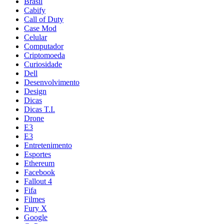
Brasil
Cabify
Call of Duty
Case Mod
Celular
Computador
Criptomoeda
Curiosidade
Dell
Desenvolvimento
Design
Dicas
Dicas T.I.
Drone
E3
E3
Entretenimento
Esportes
Ethereum
Facebook
Fallout 4
Fifa
Filmes
Fury X
Google