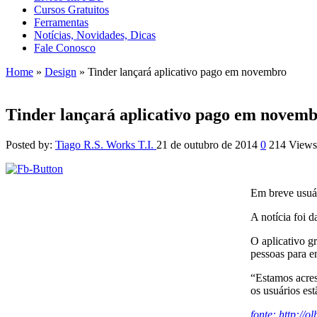
Cursos Gratuitos
Ferramentas
Notícias, Novidades, Dicas
Fale Conosco
Home
»
Design
»
Tinder lançará aplicativo pago em novembro
Tinder lançará aplicativo pago em novem
Posted by:
Tiago R.S. Works T.I.
21 de outubro de 2014
0
214 Views
Em breve usuár
A notícia foi
O aplicativo g
pessoas para e
“Estamos acres
os usuários est
fonte: http://