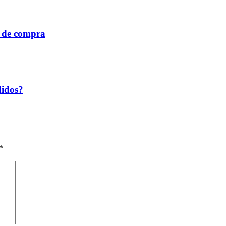
a de compra
didos?
*