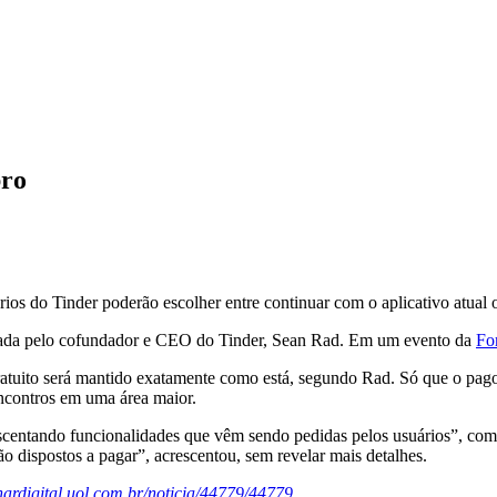
bro
ios do Tinder poderão escolher entre continuar com o aplicativo atual 
 dada pelo cofundador e CEO do Tinder, Sean Rad. Em um evento da
Fo
ratuito será mantido exatamente como está, segundo Rad. Só que o pago
ncontros em uma área maior.
centando funcionalidades que vêm sendo pedidas pelos usuários”, come
ão dispostos a pagar”, acrescentou, sem revelar mais detalhes.
olhardigital.uol.com.br/noticia/44779/44779