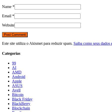
Name
*
Email
*
Website
Este site utiliza o Akismet para reduzir spam.
Saiba como seus dados 
Categorias
99
AI
AMD
Android
Apple
ASUS
Avell
Bitcoin
Black Friday
BlackBerry
Blockchain