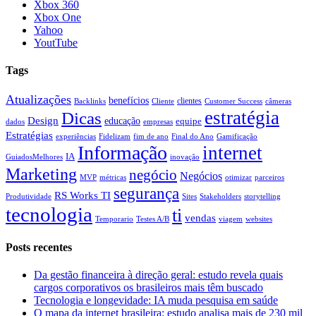
Xbox 360
Xbox One
Yahoo
YoutTube
Tags
Atualizações
benefícios
clientes
Backlinks
Cliente
Customer Success
câmeras
estratégia
Dicas
Design
educação
equipe
dados
empresas
Estratégias
experiências
Fidelizam
fim de ano
Final do Ano
Gamificação
Informação
internet
IA
GuiadosMelhores
inovação
Marketing
negócio
Negócios
MVP
métricas
otimizar
parceiros
segurança
RS Works TI
Produtividade
Sites
Stakeholders
storytelling
tecnologia
ti
vendas
Temporario
Testes A/B
viagem
websites
Posts recentes
Da gestão financeira à direção geral: estudo revela quais
cargos corporativos os brasileiros mais têm buscado
Tecnologia e longevidade: IA muda pesquisa em saúde
O mapa da internet brasileira: estudo analisa mais de 230 mil