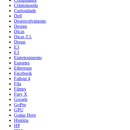
Computador
Criptomoeda
Curiosidade
Dell
Desenvolvimento
Design
Dicas
Dicas T.I.
Drone
E3
E3
Entretenimento
Esportes
Ethereum
Facebook
Fallout 4
Fifa
Filmes
Fury X
Google
GoPro
GPU
Guitar Hero
História
HP