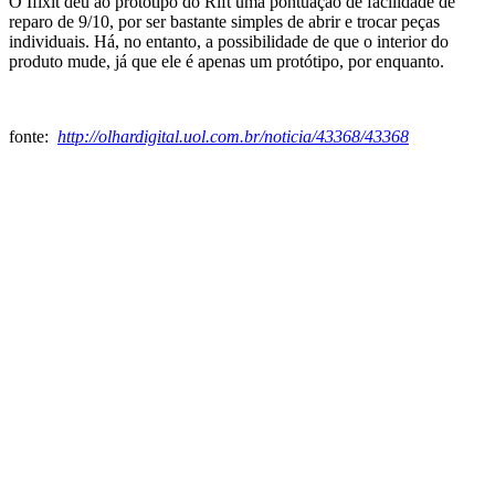
O Ifixit deu ao protótipo do Rift uma pontuação de facilidade de
reparo de 9/10, por ser bastante simples de abrir e trocar peças
individuais. Há, no entanto, a possibilidade de que o interior do
produto mude, já que ele é apenas um protótipo, por enquanto.
fonte:
http://olhardigital.uol.com.br/noticia/43368/43368