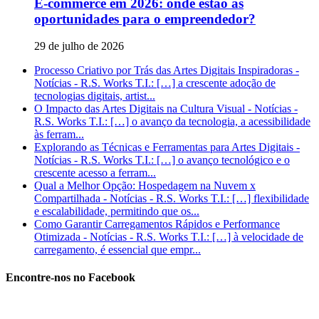
E-commerce em 2026: onde estão as
oportunidades para o empreendedor?
29 de julho de 2026
Processo Criativo por Trás das Artes Digitais Inspiradoras -
Notícias - R.S. Works T.I.: […] a crescente adoção de
tecnologias digitais, artist...
O Impacto das Artes Digitais na Cultura Visual - Notícias -
R.S. Works T.I.: […] o avanço da tecnologia, a acessibilidade
às ferram...
Explorando as Técnicas e Ferramentas para Artes Digitais -
Notícias - R.S. Works T.I.: […] o avanço tecnológico e o
crescente acesso a ferram...
Qual a Melhor Opção: Hospedagem na Nuvem x
Compartilhada - Notícias - R.S. Works T.I.: […] flexibilidade
e escalabilidade, permitindo que os...
Como Garantir Carregamentos Rápidos e Performance
Otimizada - Notícias - R.S. Works T.I.: […] à velocidade de
carregamento, é essencial que empr...
Encontre-nos no Facebook