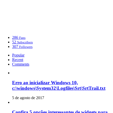
286
Fans
52
Subscribers
307
Followers
Popular
Recent
Comments
Erro ao inicializar Windows 10,
c:\windows\System32\Logfiles\Srt\SrtTrail.txt
5 de agosto de 2017
Confira 5 opções interessantes de widgets para