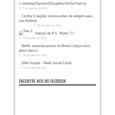
c:\windows\System32\Logfiles\Srt\SrtTrail.txt
5 de agosto de 2017
Confira 5 opções interessantes de widgets para
seu Android
30 de julho de 2011
Valores da R.S. Works T.I.
30 de julho de 2012
Netflix aumenta preços no Brasil e lança novo
plano básico
30 de julho de 2012
DNA Gospel – Rede Social Cristã
30 de julho de 2012
ENCONTRE-NOS NO FACEBOOK