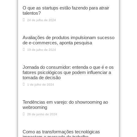
O que as startups estão fazendo para atrair
talentos?
24 de julho de 2024
Avaliações de produtos impulsionam sucesso
de e-commerces, aponta pesquisa
19 de julho de 2024
Jornada do consumidor: entenda o que é e os
fatores psicológicos que podem influenciar a
tomada de decisão
1 de julho de 2024
Tendências em varejo: do showrooming ao
webrooming
26 de junho de 2024
Como as transformações tecnológicas
impactam o mercado de trabalho