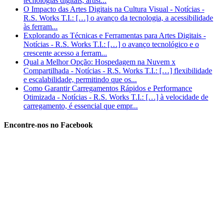
tecnologias digitais, artist...
O Impacto das Artes Digitais na Cultura Visual - Notícias -
R.S. Works T.I.: […] o avanço da tecnologia, a acessibilidade
às ferram...
Explorando as Técnicas e Ferramentas para Artes Digitais -
Notícias - R.S. Works T.I.: […] o avanço tecnológico e o
crescente acesso a ferram...
Qual a Melhor Opção: Hospedagem na Nuvem x
Compartilhada - Notícias - R.S. Works T.I.: […] flexibilidade
e escalabilidade, permitindo que os...
Como Garantir Carregamentos Rápidos e Performance
Otimizada - Notícias - R.S. Works T.I.: […] à velocidade de
carregamento, é essencial que empr...
Encontre-nos no Facebook