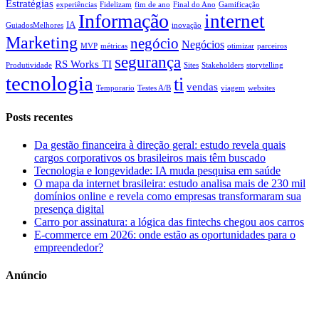
Estratégias
experiências
Fidelizam
fim de ano
Final do Ano
Gamificação
Informação
internet
IA
GuiadosMelhores
inovação
Marketing
negócio
Negócios
MVP
métricas
otimizar
parceiros
segurança
RS Works TI
Produtividade
Sites
Stakeholders
storytelling
tecnologia
ti
vendas
Temporario
Testes A/B
viagem
websites
Posts recentes
Da gestão financeira à direção geral: estudo revela quais
cargos corporativos os brasileiros mais têm buscado
Tecnologia e longevidade: IA muda pesquisa em saúde
O mapa da internet brasileira: estudo analisa mais de 230 mil
domínios online e revela como empresas transformaram sua
presença digital
Carro por assinatura: a lógica das fintechs chegou aos carros
E-commerce em 2026: onde estão as oportunidades para o
empreendedor?
Anúncio