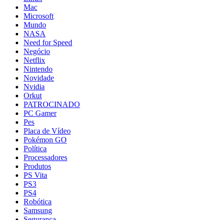
Mac
Microsoft
Mundo
NASA
Need for Speed
Negócio
Netflix
Nintendo
Novidade
Nvidia
Orkut
PATROCINADO
PC Gamer
Pes
Placa de Vídeo
Pokémon GO
Política
Processadores
Produtos
PS Vita
PS3
PS4
Robótica
Samsung
Segurança