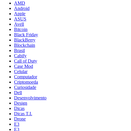
AMD
Android
Apple
ASUS
Avell
Bitcoin
Black Friday
BlackBerry
Blockchain
Brasil
Cabify
Call of Duty
Case Mod
Celular
Computador
Criptomoeda
Curiosidade
Dell
Desenvolvimento
Design
Dicas
Dicas T.I.
Drone
E3
E3