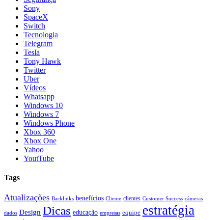
Sony
SpaceX
Switch
Tecnologia
Telegram
Tesla
Tony Hawk
Twitter
Uber
Vídeos
Whatsapp
Windows 10
Windows 7
Windows Phone
Xbox 360
Xbox One
Yahoo
YoutTube
Tags
Atualizações
benefícios
clientes
Backlinks
Cliente
Customer Success
câmeras
estratégia
Dicas
Design
educação
equipe
dados
empresas