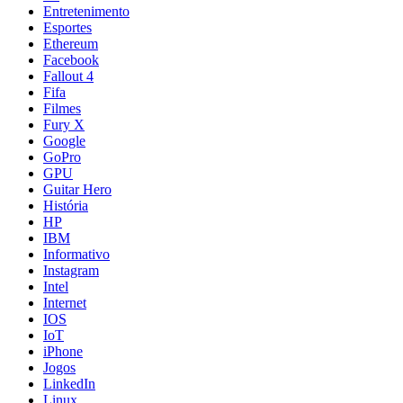
Entretenimento
Esportes
Ethereum
Facebook
Fallout 4
Fifa
Filmes
Fury X
Google
GoPro
GPU
Guitar Hero
História
HP
IBM
Informativo
Instagram
Intel
Internet
IOS
IoT
iPhone
Jogos
LinkedIn
Linux